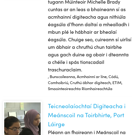
tugann Múinteoir Michelle Brady
cuntas ar an leas a bhaineann sí as
acmhainní digiteacha agus nithiúla
éagsúla d’fhonn daltaí a mhealladh i
mbun plé le hábhair ar bhealaí
éagsúla. Chuige seo, cuireann sí uirlisí
um ábhair a chruthú chun tairbhe
agus gach duine ag obair i dteannta
a chéile i spás tionscadail
traschuraclaim.
, Bunscoileanna, Acmhainní ar líne, Códú,
Comhoibriú, Cruthú ábhar digiteach, ETIM,
Smaointeoireachta Ríomhaireachtúla
Teicneolaíochtaí Digiteacha i
Teicneolaíochtaí Digiteacha i Meánscoil na Toirbhirte, Port 
Meánscoil na Toirbhirte, Port
Láirge
Pléann an fhoireann i Meánscoil na