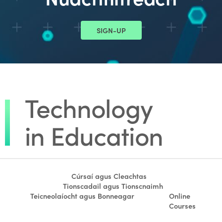
SIGN-UP
Cúrsaí agus Cleachtas
Tionscadail agus Tionscnaimh
Teicneolaíocht agus Bonneagar
Online
Courses