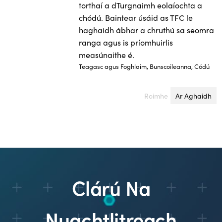
torthaí a dTurgnaimh eolaíochta a
chódú. Baintear úsáid as TFC le
haghaidh ábhar a chruthú sa seomra
ranga agus is príomhuirlis
measúnaithe é.
Teagasc agus Foghlaim, Bunscoileanna, Códú
Roimhe
leathanach
Ar Aghaidh
le
Clárú Na
Nuachtlitreach