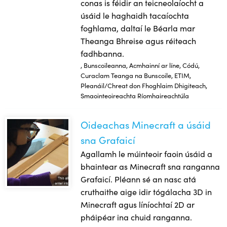
conas is féidir an teicneolaíocht a
úsáid le haghaidh tacaíochta
foghlama, daltaí le Béarla mar
Theanga Bhreise agus réiteach
fadhbanna.
, Bunscoileanna, Acmhainní ar líne, Códú,
Curaclam Teanga na Bunscoile, ETIM,
Pleanáil/Chreat don Fhoghlaim Dhigiteach,
Smaointeoireachta Ríomhaireachtúla
Oideachas Minecraft a úsáid
Oideachas Minecraft a úsáid sna Grafaicí
sna Grafaicí
Agallamh le múinteoir faoin úsáid a
bhaintear as Minecraft sna ranganna
Grafaicí. Pléann sé an nasc atá
cruthaithe aige idir tógálacha 3D in
Minecraft agus líníochtaí 2D ar
pháipéar ina chuid ranganna.