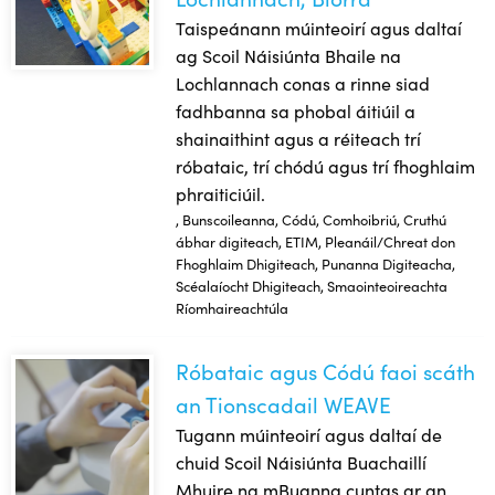
Taispeánann múinteoirí agus daltaí
ag Scoil Náisiúnta Bhaile na
Lochlannach conas a rinne siad
fadhbanna sa phobal áitiúil a
shainaithint agus a réiteach trí
róbataic, trí chódú agus trí fhoghlaim
phraiticiúil.
, Bunscoileanna, Códú, Comhoibriú, Cruthú
ábhar digiteach, ETIM, Pleanáil/Chreat don
Fhoghlaim Dhigiteach, Punanna Digiteacha,
Scéalaíocht Dhigiteach, Smaointeoireachta
Ríomhaireachtúla
Róbataic agus Códú faoi scáth
Róbataic agus Códú faoi scáth an Tionscadail WEAVE
an Tionscadail WEAVE
Tugann múinteoirí agus daltaí de
chuid Scoil Náisiúnta Buachaillí
Mhuire na mBuanna cuntas ar an