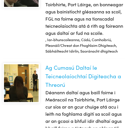
Toirbhirte, Port Láirge, an bonneagar
agus bainistíocht gléasanna sa scoil,
FGL na foirne agus na tionscadal
teicneolaíochta atá á rith ag foireann
agus daltaí ar fud na scoile.
, Iar-bhunscoileanna, Códú, Comhoibriú,
Pleanáil/Chreat don Fhoghlaim Dhigiteach,
Sábháilteacht Idirlín, Saoránacht dhigiteach
Ag Cumasú Daltaí le
Ag Cumasú Daltaí le Teicneolaíochtaí Digiteacha a Threorú
Teicneolaíochtaí Digiteacha a
Threorú
Déanann daltaí agus baill foirne i
Meánscoil na Toirbhirte, Port Láirge
cur síos ar an gcur chuige atá acu i
leith na foghlama digití sa scoil agus
ar an gcaoi a bhfuil idir dhaltaí agus
bhaill foirne páirteach sa phleanáil.