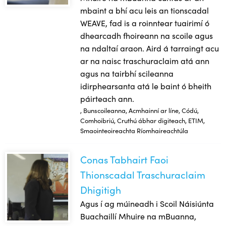
mbaint a bhí acu leis an tionscadal
WEAVE, fad is a roinntear tuairimí ó
dhearcadh fhoireann na scoile agus
na ndaltaí araon. Aird á tarraingt acu
ar na naisc traschuraclaim atá ann
agus na tairbhí scileanna
idirphearsanta atá le baint ó bheith
páirteach ann.
, Bunscoileanna, Acmhainní ar líne, Códú,
Comhoibriú, Cruthú ábhar digiteach, ETIM,
Smaointeoireachta Ríomhaireachtúla
Conas Tabhairt Faoi
Conas Tabhairt Faoi Thionscadal Traschuraclaim Dhigitigh
Thionscadal Traschuraclaim
Dhigitigh
Agus í ag múineadh i Scoil Náisiúnta
Buachaillí Mhuire na mBuanna,