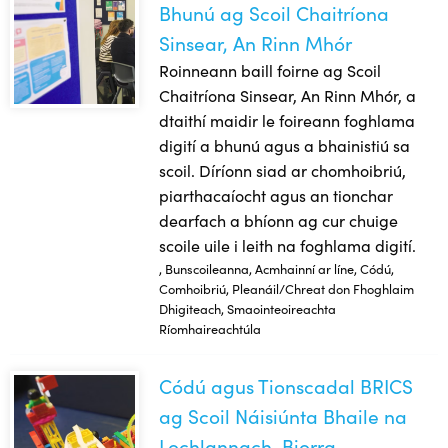
Bhunú ag Scoil Chaitríona
Sinsear, An Rinn Mhór
Roinneann baill foirne ag Scoil
Chaitríona Sinsear, An Rinn Mhór, a
dtaithí maidir le foireann foghlama
digití a bhunú agus a bhainistiú sa
scoil. Díríonn siad ar chomhoibriú,
piarthacaíocht agus an tionchar
dearfach a bhíonn ag cur chuige
scoile uile i leith na foghlama digití.
, Bunscoileanna, Acmhainní ar líne, Códú,
Comhoibriú, Pleanáil/Chreat don Fhoghlaim
Dhigiteach, Smaointeoireachta
Ríomhaireachtúla
Códú agus Tionscadal BRICS
Códú agus Tionscadal BRICS ag Scoil Náisiúnta Bhaile na L
ag Scoil Náisiúnta Bhaile na
Lochlannach, Biorra