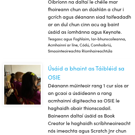
Oibríonn na daltaí le chéile mar
fhoireann chun an dúshlán a chur i
gcrích agus déanann siad taifeadadh
ar an dul chun cinn acu ag baint
úsáid as íomhánna agus Keynote.
Teagasc agus Foghlaim, Iar-bhunscoileanna,
Acmhainní ar líne, Códú, Comhoibriú,
Smaointeoireachta Ríomhaireachtúla
Úsáid a bhaint as Táibléid sa
Úsáid a bhaint as Táibléid sa OSIE
OSIE
Déanann múinteoir rang 1 cur síos ar
an gcaoi a úsáideann a rang
acmhainní digiteacha sa OSIE le
haghaidh obair thionscadail.
Baineann daltaí úsáid as Book
Creator le haghaidh scríbhneoireacht
nós imeachta agus Scratch Jnr chun