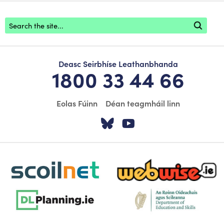
Footer search
Deasc Seirbhíse Leathanbhanda
1800 33 44 66
Eolas Fúinn
Déan teagmháil linn
Tabhair cuairt ar á
Tabhair cuairt
scoilnet-footer-logo3
webwise-logo-sticky
dlplanning-footer-logo-5
dept-education-footer-logo-