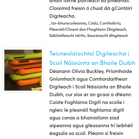
Cloisimid freisin ó chuid dá gCúntóirí
Digiteacha.
, Iar-bhunscoileanna, Códú, Comhoibriú,
Pleanáil/Chreat don Fhoghlaim Dhigiteach,
Sábháilteacht Idirlín, Saoránacht dhigiteach
Teicneolaíochtaí Digiteacha i
Teicneolaíochtaí Digiteacha i Scoil Náisiúnta an Bhaile Dui
Scoil Náisiúnta an Bhaile Duibh
Déanann Olivia Buckley, Príomhoide
Gníomhach agus Comhordaitheoir
Digiteach i Scoil Náisiúnta an Bhaile
Duibh, cur síos ar an gcaoi a dtéann
Coiste Foghlama Digití na scoile i
ngleic le pleanáil foghlama digití
agus conas a bhainistíonn siad
aipeanna agus gléasanna trí leibhéil
éagsúla sa scoil. Pléann sí freisin