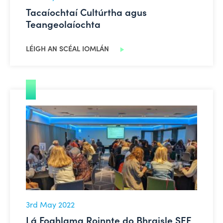
Tacaíochtaí Cultúrtha agus
Teangeolaíochta
LÉIGH AN SCÉAL IOMLÁN
Lá Foghlama Roinnte do Bhraisle SEF
3rd May 2022
Lá Foghlama Roinnte do Bhraisle SEF