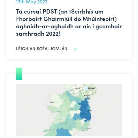
13th May 2022
Tá cúrsaí PDST (an tSeirbhís um
Fhorbairt Ghairmiúil do Mhúinteoirí)
aghaidh-ar-aghaidh ar ais i gcomhair
samhradh 2022!
LÉIGH AN SCÉAL IOMLÁN
Mapaí Scoilnet – Sraith Nua ar Mhná i Rialtas Áitiúil