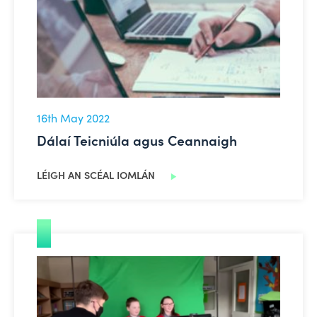
16th May 2022
Dálaí Teicniúla agus Ceannaigh
LÉIGH AN SCÉAL IOMLÁN
Físeáin