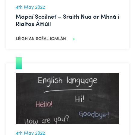
4th May 2022
Mapaí Scoilnet – Sraith Nua ar Mhná i
Rialtas Áitiúil
LÉIGH AN SCÉAL IOMLÁN
Tacaíochtaí Cultúrtha agus Teangeolaíochta
4th May 2022