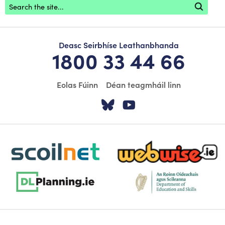
Footer search
Deasc Seirbhíse Leathanbhanda
1800 33 44 66
Eolas Fúinn
Déan teagmháil linn
Tabhair cuairt ar á
Tabhair cuairt
scoilnet-footer-logo3
webwise-logo-sticky
dlplanning-footer-logo-5
dept-education-footer-logo-