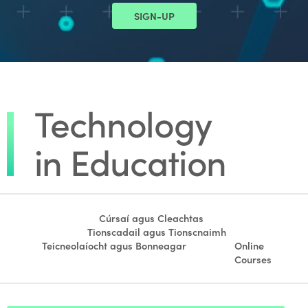
SIGN-UP
Cúrsaí agus Cleachtas
Tionscadail agus Tionscnaimh
Teicneolaíocht agus Bonneagar
Online
Courses