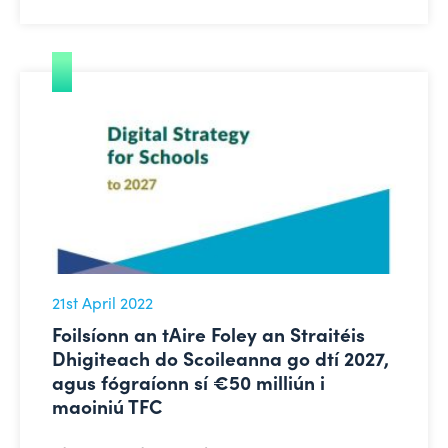
Foilsíonn an tAire Foley an Straitéis Dhigiteach do Sc
21st April 2022
Foilsíonn an tAire Foley an Straitéis
Dhigiteach do Scoileanna go dtí 2027,
agus fógraíonn sí €50 milliún i
maoiniú TFC