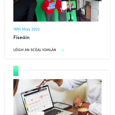
16th May 2022
Físeáin
LÉIGH AN SCÉAL IOMLÁN
‘Laethanta Pleanála’ do Mhí Lúnasa