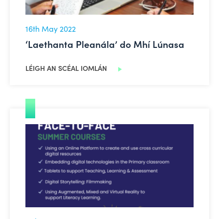
16th May 2022
‘Laethanta Pleanála’ do Mhí Lúnasa
LÉIGH AN SCÉAL IOMLÁN
Tá cúrsaí PDST (an tSeirbhís um Fhorbairt Ghairmiúil