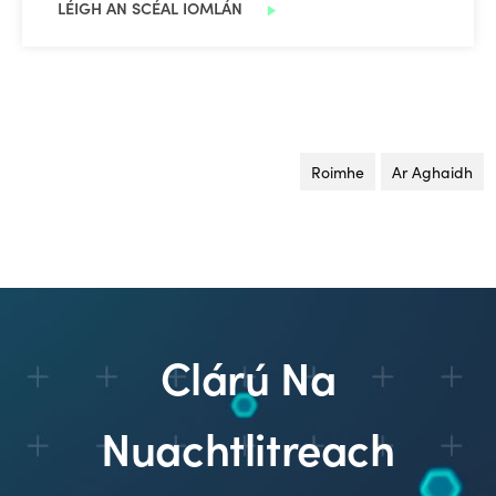
LÉIGH AN SCÉAL IOMLÁN
Roimhe
leathanach
Ar Aghaidh
le
Clárú Na
Nuachtlitreach