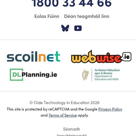
1800 33 44 66
Eolas Fúinn
Déan teagmháil linn
Tabhair cuairt ar á
Tabhair cuairt
scoilnet-footer-logo3
webwise-logo-sticky
dlplanning-footer-logo-5
dept-education-footer-logo-
© Oide Technology in Education 2026
This site is protected by reCAPTCHA and the Google
Privacy Policy
and
Terms of Service
apply.
Séanadh
Inrochtaineacht