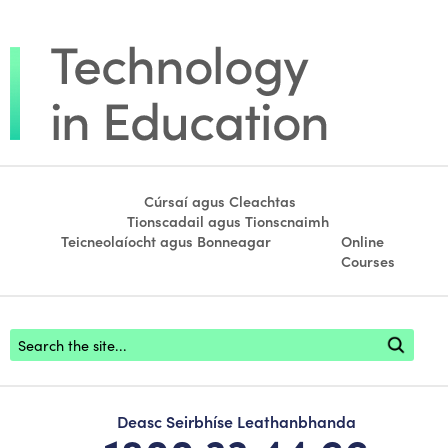
Cúrsaí agus Cleachtas
Tionscadail agus Tionscnaimh
Teicneolaíocht agus Bonneagar
Online
Courses
Footer search
Deasc Seirbhíse Leathanbhanda