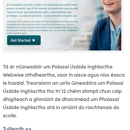
Tá ár nGineadóir um Polasaí Úsáide Inghlactha
Webwise athdheartha, saor in aisce agus níos éasca
le húsáid. Treoraíonn an uirlis Gineadóra um Polasaí
Úsáide Inghlactha thú trí 12 chéim shimplí chun cóip
dhigiteach a ghiniúint de dhoiciméad um Pholasaí
Úsáide Inghlactha atá in oiriúint do riachtanais do
scoile.
Tuilleadh >>