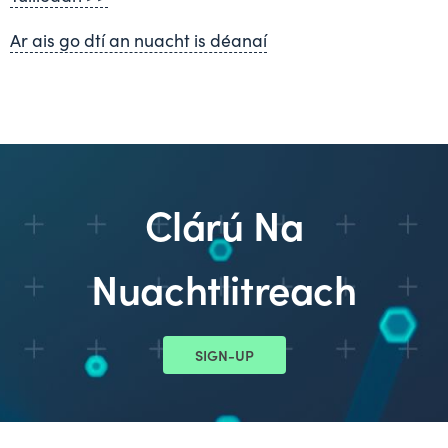
Ar ais go dtí an nuacht is déanaí
Clárú Na
Nuachtlitreach
SIGN-UP