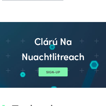
Clárú Na
Nuachtlitreach
SIGN-UP