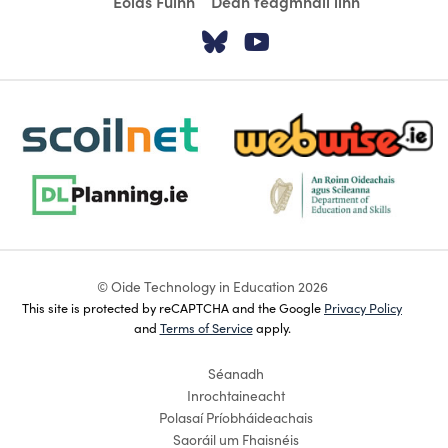
Eolas Fúinn
Déan teagmháil linn
Tabhair cuairt ar á
Tabhair cuairt
scoilnet-footer-logo3
webwise-logo-sticky
dlplanning-footer-logo-5
dept-education-footer-logo-
© Oide Technology in Education 2026
This site is protected by reCAPTCHA and the Google
Privacy Policy
and
Terms of Service
apply.
Séanadh
Inrochtaineacht
Polasaí Príobháideachais
Saoráil um Fhaisnéis