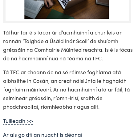
Táthar tar éis tacar úr d’acmhainní a chur leis an
rannán ‘Taighde a Úsáid inár Scoil’ de shuíomh
gréasáin na Comhairle Múinteoireachta. Is é is fócas
do na hacmhainní nua ná téama na TFC.
Tá TFC ar cheann de na sé réimse foghlama atá
aibhsithe in Cosán, an creat náisiúnta le haghaidh
foghlaim múinteoirí. Ar na hacmhainní atá ar fáil, tá
seimineár gréasáin, ríomh-irisí, sraith de
phodchraoltaí, ríomhleabhair agus ailt.
Tuilleadh >>
Ar ais go dtí an nuacht is déanaí