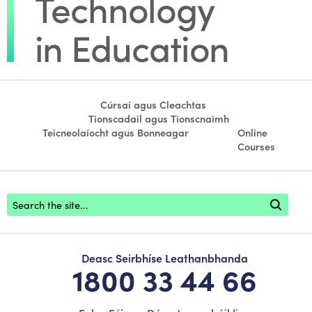
Cúrsaí agus Cleachtas
Tionscadail agus Tionscnaimh
Teicneolaíocht agus Bonneagar
Online
Courses
Footer search
Deasc Seirbhíse Leathanbhanda
1800 33 44 66