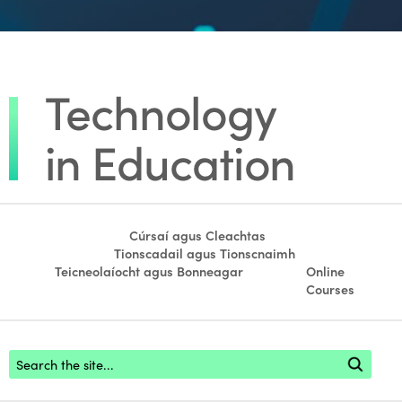
Cúrsaí agus Cleachtas
Tionscadail agus Tionscnaimh
Teicneolaíocht agus Bonneagar
Online
Courses
Footer search