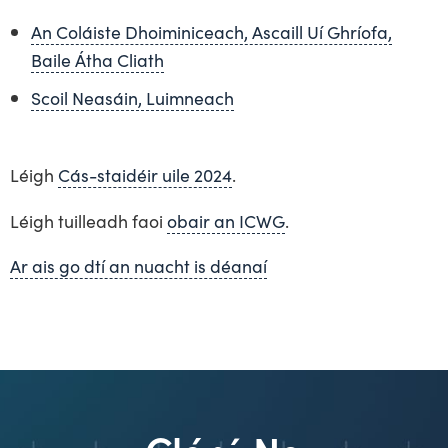
An Coláiste Dhoiminiceach, Ascaill Uí Ghríofa,
Baile Átha Cliath
Scoil Neasáin, Luimneach
Léigh
Cás-staidéir uile 2024
.
Léigh tuilleadh faoi
obair an ICWG
.
Ar ais go dtí an nuacht is déanaí