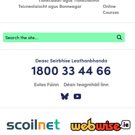
Teicneolaíocht agus Bonneagar
Online
Courses
Footer search
Deasc Seirbhíse Leathanbhanda
1800 33 44 66
Eolas Fúinn
Déan teagmháil linn
Tabhair cuairt ar á
Tabhair cuairt
scoilnet-footer-logo3
webwise-logo-sticky