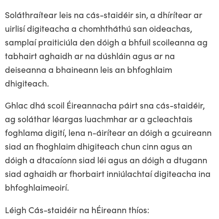
Soláthraítear leis na cás-staidéir sin, a dhírítear ar
uirlisí digiteacha a chomhtháthú san oideachas,
samplaí praiticiúla den dóigh a bhfuil scoileanna ag
tabhairt aghaidh ar na dúshláin agus ar na
deiseanna a bhaineann leis an bhfoghlaim
dhigiteach.
Ghlac dhá scoil Éireannacha páirt sna cás-staidéir,
ag soláthar léargas luachmhar ar a gcleachtais
foghlama digití, lena n-áirítear an dóigh a gcuireann
siad an fhoghlaim dhigiteach chun cinn agus an
dóigh a dtacaíonn siad léi agus an dóigh a dtugann
siad aghaidh ar fhorbairt inniúlachtaí digiteacha ina
bhfoghlaimeoirí.
Léigh Cás-staidéir na hÉireann thíos: