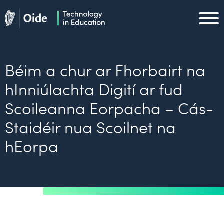
Skip to main content
Oide home
Oide home
Béim a chur ar Fhorbairt na
hInniúlachta Digití ar fud
Scoileanna Eorpacha – Cás-
Staidéir nua Scoilnet na
hEorpa