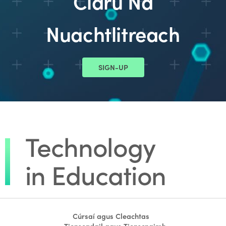
Clárú Na
Nuachtlitreach
SIGN-UP
Cúrsaí agus Cleachtas
Tionscadail agus Tionscnaimh