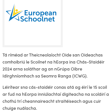
Tá ríméad ar Theicneolaíocht Oide san Oideachas
comhoibriú le Scoilnet na hEorpa ina Chás-Staidéir
2024 arna soláthar ag an nGrúpa Oibre
Idirghníomhach sa Seomra Ranga (ICWG).
Léirítear sna cás-staidéir conas atá ag éirí le 15 scoil
ar fud na hEorpa inniúlachtaí digiteacha na scoláirí a
chothú trí cheannaireacht straitéiseach agus cuir
chuige nuálacha.