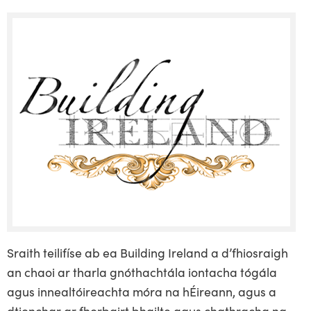
Sraith teilifíse ab ea Building Ireland a d’fhiosraigh
an chaoi ar tharla gnóthachtála iontacha tógála
agus innealtóireachta móra na hÉireann, agus a
dtionchar ar fhorbairt bhailte agus chathracha na