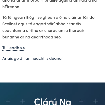
hÉireann.
Tá 18 ngearrthóg físe ghearra ó na cláir ar fáil do
Scoilnet agus tá eagarthóirí ábhair tar éis
ceachtanna dírithe ar churaclam a fhorbairt
bunaithe ar na gearrthóga seo.
Tuilleadh >>
Ar ais go dtí an nuacht is déanaí
Clárú Na