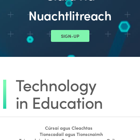
Nuachtlitreach
SIGN-UP
Cúrsaí agus Cleachtas
Tionscadail agus Tionscnaimh