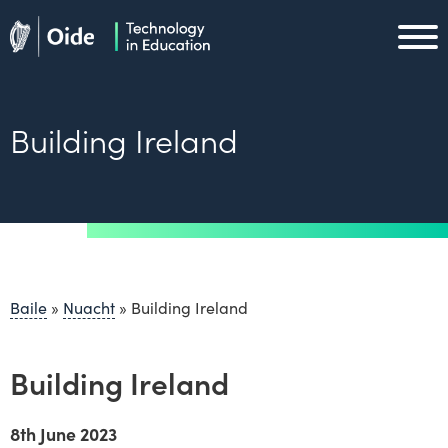
Skip to main content
Oide home
Oide home
Building Ireland
Baile
»
Nuacht
»
Building Ireland
Building Ireland
8th June 2023