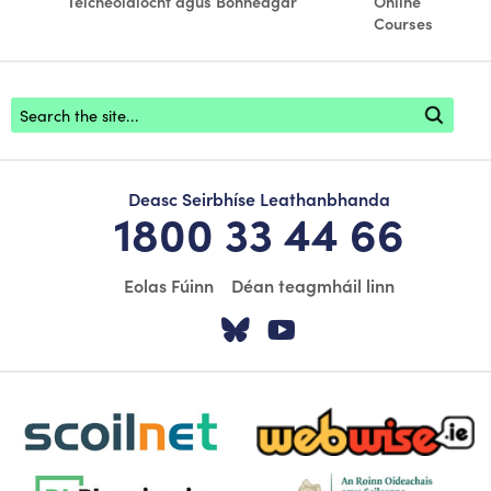
Teicneolaíocht agus Bonneagar
Online
Courses
Footer search
Deasc Seirbhíse Leathanbhanda
1800 33 44 66
Eolas Fúinn
Déan teagmháil linn
Tabhair cuairt ar á
Tabhair cuairt
scoilnet-footer-logo3
webwise-logo-sticky
dlplanning-footer-logo-5
dept-education-footer-logo-