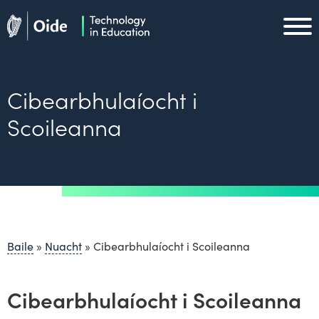
Skip to main content
Oide home
Oide home
Cibearbhulaíocht i
Scoileanna
Baile
»
Nuacht
»
Cibearbhulaíocht i Scoileanna
Cibearbhulaíocht i Scoileanna