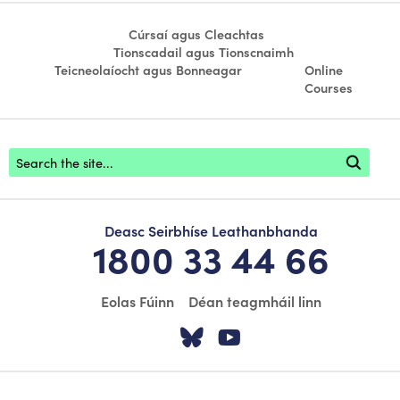
Cúrsaí agus Cleachtas
Tionscadail agus Tionscnaimh
Teicneolaíocht agus Bonneagar
Online
Courses
Footer search
Deasc Seirbhíse Leathanbhanda
1800 33 44 66
Eolas Fúinn
Déan teagmháil linn
Tabhair cuairt ar á
Tabhair cuairt