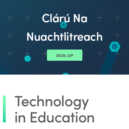
Clárú Na
Nuachtlitreach
SIGN-UP