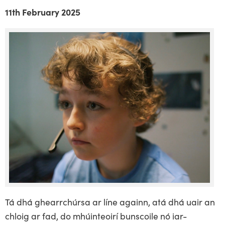
11th February 2025
Tá dhá ghearrchúrsa ar líne againn, atá dhá uair an
chloig ar fad, do mhúinteoirí bunscoile nó iar-