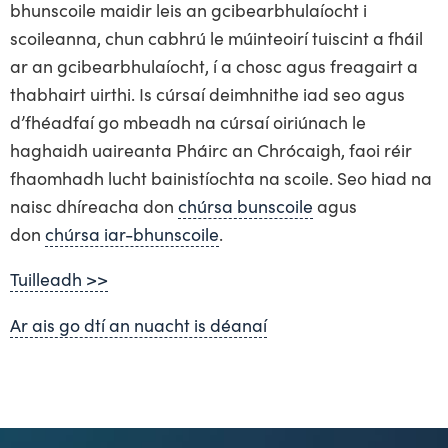
bhunscoile maidir leis an gcibearbhulaíocht i
scoileanna, chun cabhrú le múinteoirí tuiscint a fháil
ar an gcibearbhulaíocht, í a chosc agus freagairt a
thabhairt uirthi. Is cúrsaí deimhnithe iad seo agus
d’fhéadfaí go mbeadh na cúrsaí oiriúnach le
haghaidh uaireanta Pháirc an Chrócaigh, faoi réir
fhaomhadh lucht bainistíochta na scoile. Seo hiad na
naisc dhíreacha don
chúrsa bunscoile
agus
don
chúrsa iar-bhunscoile
.
Tuilleadh >>
Ar ais go dtí an nuacht is déanaí