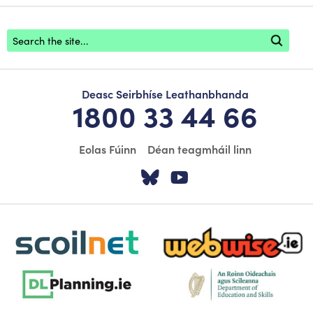
Footer search
Deasc Seirbhíse Leathanbhanda
1800 33 44 66
Eolas Fúinn
Déan teagmháil linn
Tabhair cuairt ar á
Tabhair cuairt
scoilnet-footer-logo3
webwise-logo-sticky
dlplanning-footer-logo-5
dept-education-footer-logo-