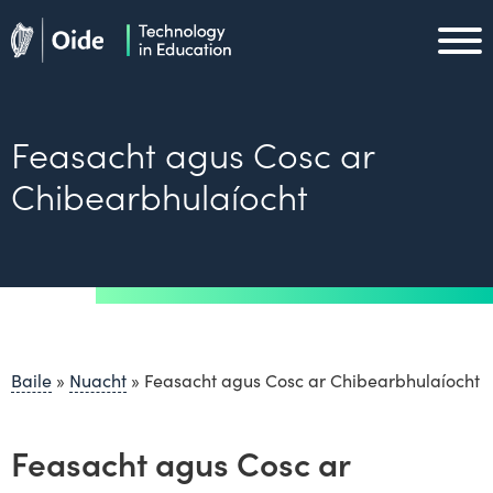
Skip to main content
Oide home
Oide home
Feasacht agus Cosc ar
Chibearbhulaíocht
Baile
»
Nuacht
»
Feasacht agus Cosc ar Chibearbhulaíocht
Feasacht agus Cosc ar