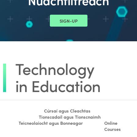
Nuachtlitreach
SIGN-UP
Cúrsaí agus Cleachtas
Tionscadail agus Tionscnaimh
Teicneolaíocht agus Bonneagar
Online
Courses