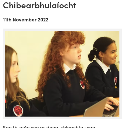
Chibearbhulaíocht
11th November 2022
San fhíseán seo ar dhea-chleachtas san