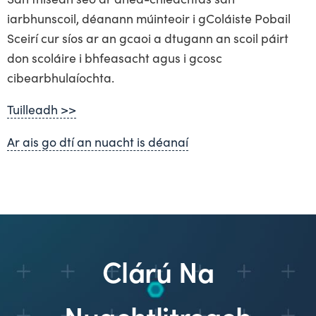
iarbhunscoil, déanann múinteoir i gColáiste Pobail
Sceirí cur síos ar an gcaoi a dtugann an scoil páirt
don scoláire i bhfeasacht agus i gcosc
cibearbhulaíochta.
Tuilleadh >>
Ar ais go dtí an nuacht is déanaí
Clárú Na