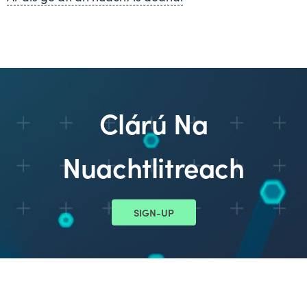
Clárú Na
Nuachtlitreach
SIGN-UP