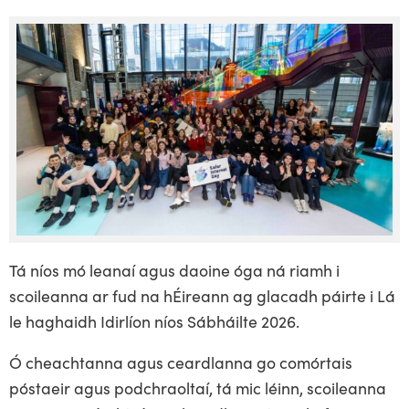
Tá níos mó leanaí agus daoine óga ná riamh i
scoileanna ar fud na hÉireann ag glacadh páirte i Lá
le haghaidh Idirlíon níos Sábháilte 2026.
Ó cheachtanna agus ceardlanna go comórtais
póstaeir agus podchraoltaí, tá mic léinn, scoileanna