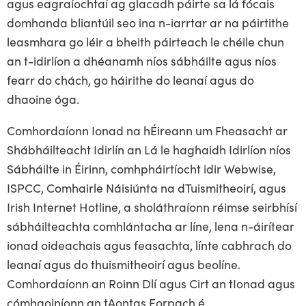
agus eagraíochtaí ag glacadh páirte sa lá fócais
domhanda bliantúil seo ina n-iarrtar ar na páirtithe
leasmhara go léir a bheith páirteach le chéile chun
an t-idirlíon a dhéanamh níos sábháilte agus níos
fearr do chách, go háirithe do leanaí agus do
dhaoine óga.
Comhordaíonn Ionad na hÉireann um Fheasacht ar
Shábháilteacht Idirlín an Lá le haghaidh Idirlíon níos
Sábháilte in Éirinn, comhpháirtíocht idir Webwise,
ISPCC, Comhairle Náisiúnta na dTuismitheoirí, agus
Irish Internet Hotline, a sholáthraíonn réimse seirbhísí
sábháilteachta comhlántacha ar líne, lena n-áirítear
ionad oideachais agus feasachta, línte cabhrach do
leanaí agus do thuismitheoirí agus beolíne.
Comhordaíonn an Roinn Dlí agus Cirt an tIonad agus
cómhaoiníonn an tAontas Eorpach é.