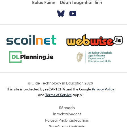
Eolas Fúinn
Déan teagmháil linn
Tabhair cuairt ar á
Tabhair cuairt
scoilnet-footer-logo3
webwise-logo-sticky
dlplanning-footer-logo-5
dept-education-footer-logo-
© Oide Technology in Education 2026
This site is protected by reCAPTCHA and the Google
Privacy Policy
and
Terms of Service
apply.
Séanadh
Inrochtaineacht
Polasaí Príobháideachais
Saoráil um Fhaisnéis