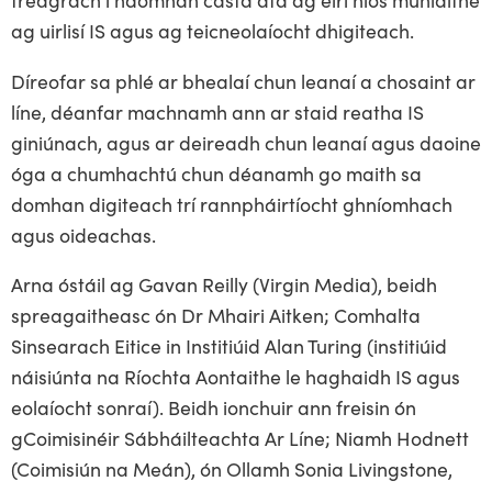
ag uirlisí IS agus ag teicneolaíocht dhigiteach.
Díreofar sa phlé ar bhealaí chun leanaí a chosaint ar
líne, déanfar machnamh ann ar staid reatha IS
giniúnach, agus ar deireadh chun leanaí agus daoine
óga a chumhachtú chun déanamh go maith sa
domhan digiteach trí rannpháirtíocht ghníomhach
agus oideachas.
Arna óstáil ag Gavan Reilly (Virgin Media), beidh
spreagaitheasc ón Dr Mhairi Aitken; Comhalta
Sinsearach Eitice in Institiúid Alan Turing (institiúid
náisiúnta na Ríochta Aontaithe le haghaidh IS agus
eolaíocht sonraí). Beidh ionchuir ann freisin ón
gCoimisinéir Sábháilteachta Ar Líne; Niamh Hodnett
(Coimisiún na Meán), ón Ollamh Sonia Livingstone,