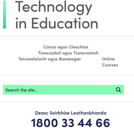
Cúrsaí agus Cleachtas
Tionscadail agus Tionscnaimh
Teicneolaíocht agus Bonneagar
Online
Courses
Footer search
Deasc Seirbhíse Leathanbhanda
1800 33 44 66