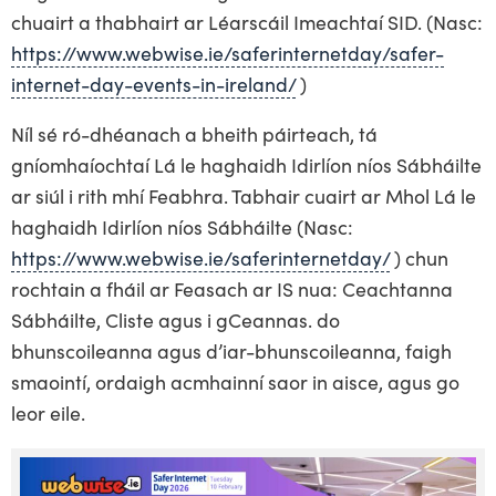
chuairt a thabhairt ar Léarscáil Imeachtaí SID. (Nasc:
https://www.webwise.ie/saferinternetday/safer-
internet-day-events-in-ireland/
)
Níl sé ró-dhéanach a bheith páirteach, tá
gníomhaíochtaí Lá le haghaidh Idirlíon níos Sábháilte
ar siúl i rith mhí Feabhra. Tabhair cuairt ar Mhol Lá le
haghaidh Idirlíon níos Sábháilte (Nasc:
https://www.webwise.ie/saferinternetday/
) chun
rochtain a fháil ar Feasach ar IS nua: Ceachtanna
Sábháilte, Cliste agus i gCeannas. do
bhunscoileanna agus d’iar-bhunscoileanna, faigh
smaointí, ordaigh acmhainní saor in aisce, agus go
leor eile.