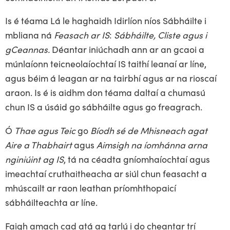
Is é téama Lá le haghaidh Idirlíon níos Sábháilte i
mbliana ná
Feasach ar IS
:
Sábháilte, Cliste agus i
gCeannas.
Déantar iniúchadh ann ar an gcaoi a
múnlaíonn teicneolaíochtaí IS taithí leanaí ar líne,
agus béim á leagan ar na tairbhí agus ar na rioscaí
araon. Is é is aidhm don téama daltaí a chumasú
chun IS a úsáid go sábháilte agus go freagrach.
Ó
Thae agus Teic
go
Bíodh sé de Mhisneach agat
Aire a Thabhairt
agus
Aimsigh na íomhánna arna
nginiúint ag IS
, tá na céadta gníomhaíochtaí agus
imeachtaí cruthaitheacha ar siúl chun feasacht a
mhúscailt ar raon leathan príomhthopaicí
sábháilteachta ar líne.
Faigh amach cad atá ag tarlú i do cheantar trí