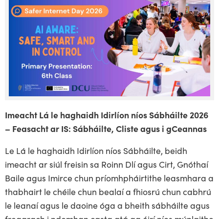
Imeacht Lá le haghaidh Idirlíon níos Sábháilte 2026
– Feasacht ar IS: Sábháilte, Cliste agus i gCeannas
Le Lá le haghaidh Idirlíon níos Sábháilte, beidh
imeacht ar siúl freisin sa Roinn Dlí agus Cirt, Gnóthaí
Baile agus Imirce chun príomhpháirtithe leasmhara a
thabhairt le chéile chun bealaí a fhiosrú chun cabhrú
le leanaí agus le daoine óga a bheith sábháilte agus
freagrach i ndomhan casta atá ag éirí níos múnlaithe