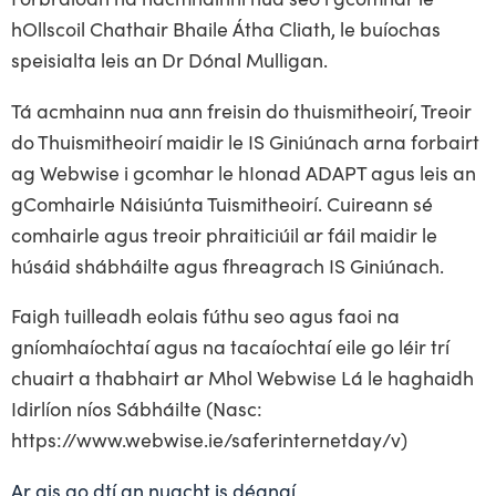
hOllscoil Chathair Bhaile Átha Cliath, le buíochas
speisialta leis an Dr Dónal Mulligan.
Tá acmhainn nua ann freisin do thuismitheoirí, Treoir
do Thuismitheoirí maidir le IS Giniúnach arna forbairt
ag Webwise i gcomhar le hIonad ADAPT agus leis an
gComhairle Náisiúnta Tuismitheoirí. Cuireann sé
comhairle agus treoir phraiticiúil ar fáil maidir le
húsáid shábháilte agus fhreagrach IS Giniúnach.
Faigh tuilleadh eolais fúthu seo agus faoi na
gníomhaíochtaí agus na tacaíochtaí eile go léir trí
chuairt a thabhairt ar Mhol Webwise Lá le haghaidh
Idirlíon níos Sábháilte (Nasc:
https://www.webwise.ie/saferinternetday/v)
Ar ais go dtí an nuacht is déanaí