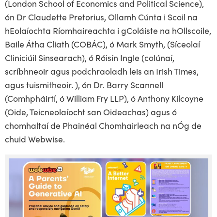
(London School of Economics and Political Science),
ón Dr Claudette Pretorius, Ollamh Cúnta i Scoil na
hEolaíochta Ríomhaireachta i gColáiste na hOllscoile,
Baile Átha Cliath (COBÁC), ó Mark Smyth, (Síceolaí
Cliniciúil Sinsearach), ó Róisín Ingle (colúnaí,
scríbhneoir agus podchraoladh leis an Irish Times,
agus tuismitheoir. ), ón Dr. Barry Scannell
(Comhpháirtí, ó William Fry LLP), ó Anthony Kilcoyne
(Oide, Teicneolaíocht san Oideachas) agus ó
chomhaltaí de Phainéal Chomhairleach na nÓg de
chuid Webwise.