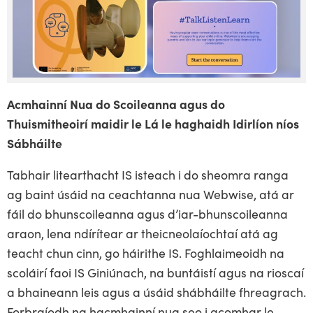
Acmhainní Nua do Scoileanna agus do
Thuismitheoirí maidir le Lá le haghaidh Idirlíon níos
Sábháilte
Tabhair litearthacht IS isteach i do sheomra ranga
ag baint úsáid na ceachtanna nua Webwise, atá ar
fáil do bhunscoileanna agus d’iar-bhunscoileanna
araon, lena ndírítear ar theicneolaíochtaí atá ag
teacht chun cinn, go háirithe IS. Foghlaimeoidh na
scoláirí faoi IS Giniúnach, na buntáistí agus na rioscaí
a bhaineann leis agus a úsáid shábháilte fhreagrach.
Forbraíodh na hacmhainní nua seo i gcomhar le