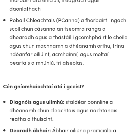
daonlathach
Pobail Chleachtais (PCanna) a fhorbairt i ngach
scoil chun cásanna an tseomra ranga a
dhearadh agus a thástáil i gcomhpháirt le cheile
agus chun machnamh a dhéanamh orthu, trína
ndéanfar oiliúint, acmhainní, agus moltaí
beartais a mhúnlú, trí aiseolas.
Cén gníomhaíochtaí atá i gceist?
Diagnóis agus ullmhú:
staidéar bonnlíne a
dhéanamh chun cleachtais agus riachtanais
reatha a thuiscint.
Dearadh ábhair:
Ábhair oiliúna praiticiúla a