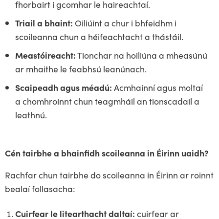
fhorbairt i gcomhar le haireachtaí.
Triail a bhaint:
Oiliúint a chur i bhfeidhm i
scoileanna chun a héifeachtacht a thástáil.
Meastóireacht:
Tionchar na hoiliúna a mheasúnú
ar mhaithe le feabhsú leanúnach.
Scaipeadh agus méadú:
Acmhainní agus moltaí
a chomhroinnt chun teagmháil an tionscadail a
leathnú.
Cén tairbhe a bhainfidh scoileanna in Éirinn uaidh?
Rachfar chun tairbhe do scoileanna in Éirinn ar roinnt
bealaí follasacha:
Cuirfear le litearthacht daltaí:
cuirfear ar