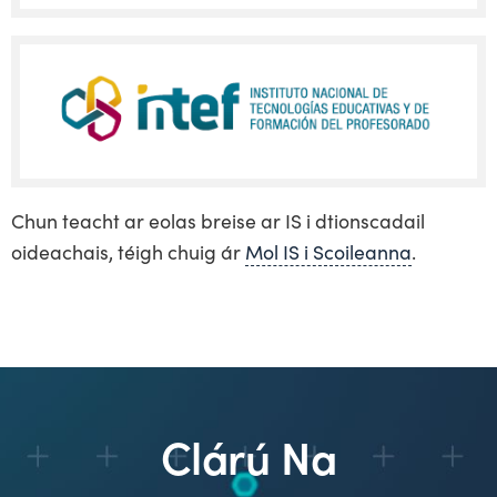
Chun teacht ar eolas breise ar IS i dtionscadail
oideachais, téigh chuig ár
Mol IS i Scoileanna
.
Clárú Na