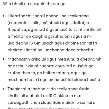
AE a bhfuil na cuspóirí thíos aige
Litearthacht sonraí phobail na scoileanna
(ceannairí scoile, múinteoirí agus daltaí) a
fheabhsú, agus iad á gcumasú tuiscint chriticiúil
a fháil ar an dóigh a gcruthaíonn agus a n-
úsáideann IS Giniúnach agus daoine sonraí trí
pheirspictíocht na luachanna daonlathacha
Machnamh criticiúil agus measúnú a dhéanamh
ar aschuir de réir sonraí chun iad a úsáid go
cruthaitheach, go héifeachtach, agus go
machnamhach i ngníomhaíochtaí oideachasúla
Tacaíocht a thabhairt do scoileanna úsáid
chriticiúil a bhaint as IS Giniúnach mar
spreagadh chun cleachtais maidir le sonraí a
fhorbairt atá eiticiúil, freagrach agus