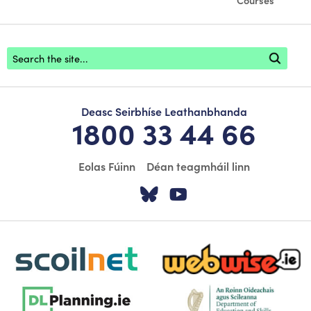
Courses
Footer search
Deasc Seirbhíse Leathanbhanda
1800 33 44 66
Eolas Fúinn
Déan teagmháil linn
Tabhair cuairt ar á
Tabhair cuairt
scoilnet-footer-logo3
webwise-logo-sticky
dlplanning-footer-logo-5
dept-education-footer-logo-