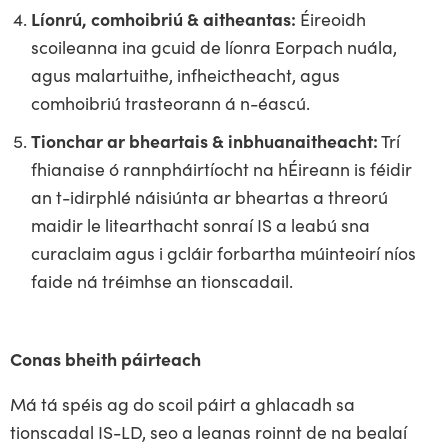
Líonrú, comhoibriú & aitheantas:
Éireoidh
scoileanna ina gcuid de líonra Eorpach nuála,
agus malartuithe, infheictheacht, agus
comhoibriú trasteorann á n-éascú.
Tionchar ar bheartais & inbhuanaitheacht:
Trí
fhianaise ó rannpháirtíocht na hÉireann is féidir
an t-idirphlé náisiúnta ar bheartas a threorú
maidir le litearthacht sonraí IS a leabú sna
curaclaim agus i gcláir forbartha múinteoirí níos
faide ná tréimhse an tionscadail.
Conas bheith páirteach
Má tá spéis ag do scoil páirt a ghlacadh sa
tionscadal IS-LD, seo a leanas roinnt de na bealaí