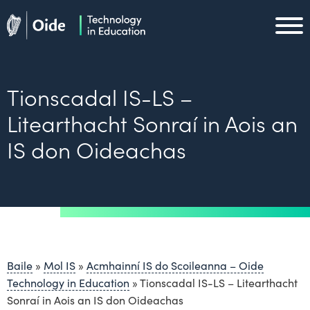
Skip to main content
Oide home
Oide home
Tionscadal IS-LS –
Litearthacht Sonraí in Aois an
IS don Oideachas
Baile
»
Mol IS
»
Acmhainní IS do Scoileanna – Oide
Technology in Education
»
Tionscadal IS-LS – Litearthacht
Sonraí in Aois an IS don Oideachas