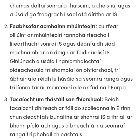
chumas daltaí sonraí a thuiscint, a cheistiú, agus
a úsáid go freagrach i saol atá dírithe ar IS.
Feabhsófar acmhainn mhúinteoirí
: cuirfear
oiliúint ar mhúinteoirí rannpháirteacha i
litearthacht sonraí IS agus déanfaidh siad
machnamh ar an dóigh ar féidir uirlisí IS
Giniúnach a úsáid i ngníomhaíochtaí
oideachasúla trí shamplaí ón bhfíorshaol, trí
ábhair atá réidh le húsáid sa seomra ranga agus
trí líonra tacúil múinteoirí eile ar fud na hEorpa.
Tacaíocht um thástáil san fhíorshaol:
Beidh
tacaíocht dhíreach ar fáil do scoileanna in Éirinn
chun cleachtais bunaithe ar shonraí IS a thriail ar
bhonn píolótach agus a bheachtú ina seomraí
ranga trí phobail chleachtais.