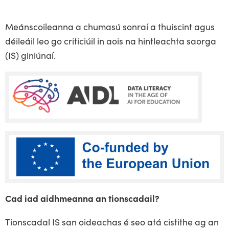
Meánscoileanna a chumasú sonraí a thuiscint agus
déileáil leo go criticiúil in aois na hintleachta saorga
(IS) giniúnaí.
Cad iad aidhmeanna an tionscadail?
Tionscadal IS san oideachas é seo atá cistithe ag an