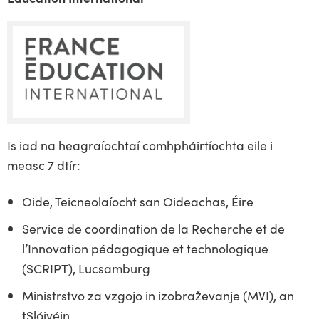
​Is iad na heagraíochtaí comhpháirtíochta eile i
measc 7 dtír:
Oide, Teicneolaíocht san Oideachas, Éire
Service de coordination de la Recherche et de
l’Innovation pédagogique et technologique
(SCRIPT), Lucsamburg
Ministrstvo za vzgojo in izobraževanje (MVI), an
tSlóivéin