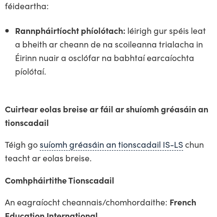
féideartha:
Rannpháirtíocht phíolótach:
léirigh gur spéis leat
a bheith ar cheann de na scoileanna trialacha in
Éirinn nuair a osclófar na babhtaí earcaíochta
píolótaí.
Cuirtear eolas breise ar fáil ar shuíomh gréasáin an
tionscadail
Téigh go
suíomh gréasáin an tionscadail IS-LS
chun
teacht ar eolas breise.
Comhpháirtithe Tionscadail
An eagraíocht cheannais/chomhordaithe:
French
Education International