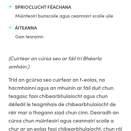
SPRIOCLUCHT FÉACHANA
Múinteoirí bunscoile agus ceannairí scoile uile
ÁITEANNA
Gan teorainn
(Cuirtear an cúrsa seo ar fáil trí Bhéarla
amháin.)
Tríd an gcúrsa seo cuirfear an t-eolas, na
hacmhainní agus an mhuinín ar fáil duit chun
teagasc faoi chibearbhulaíocht agus chun
déileáil le teagmhais de chibearbhulaíocht de
réir mar a thagann siad chun cinn. Dearadh an
cúrsa chun múinteoirí agus ceannairí scoile a
chur ar an eolas faoi chibearbhulaíocht, chun ról