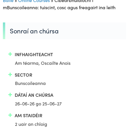
mBunscoileanna: tuiscint, cosc agus freagairt ina leith
Sonraí an chúrsa
INFHAIGHTEACHT
Am téarma, Oscailte Anois
SECTOR
Bunscoileanna
DÁTAÍ AN CHÚRSA
26-06-26 go 25-06-27
AM STAIDÉIR
2 uair an chloig