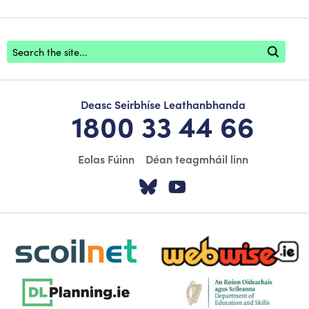
Footer search
Deasc Seirbhíse Leathanbhanda
1800 33 44 66
Eolas Fúinn
Déan teagmháil linn
Tabhair cuairt ar á
Tabhair cuairt
scoilnet-footer-logo3
webwise-logo-sticky
dlplanning-footer-logo-5
dept-education-footer-logo-