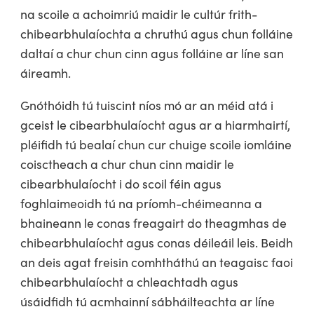
na scoile a achoimriú maidir le cultúr frith-
chibearbhulaíochta a chruthú agus chun folláine
daltaí a chur chun cinn agus folláine ar líne san
áireamh.
Gnóthóidh tú tuiscint níos mó ar an méid atá i
gceist le cibearbhulaíocht agus ar a hiarmhairtí,
pléifidh tú bealaí chun cur chuige scoile iomláine
coisctheach a chur chun cinn maidir le
cibearbhulaíocht i do scoil féin agus
foghlaimeoidh tú na príomh-chéimeanna a
bhaineann le conas freagairt do theagmhas de
chibearbhulaíocht agus conas déileáil leis. Beidh
an deis agat freisin comhtháthú an teagaisc faoi
chibearbhulaíocht a chleachtadh agus
úsáidfidh tú acmhainní sábháilteachta ar líne