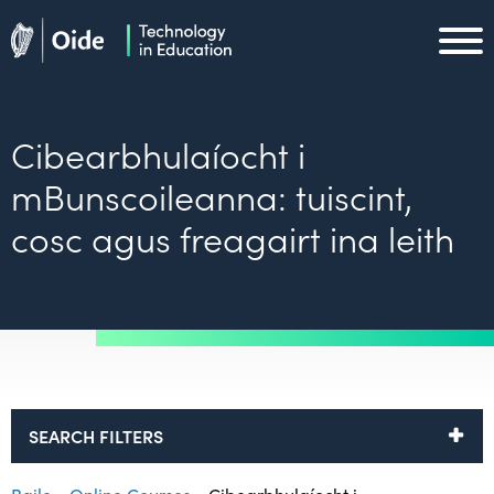
Skip to main content
Oide home
Oide home
Cibearbhulaíocht i
mBunscoileanna: tuiscint,
cosc agus freagairt ina leith
SEARCH FILTERS
Baile
»
Online Courses
»
Cibearbhulaíocht i