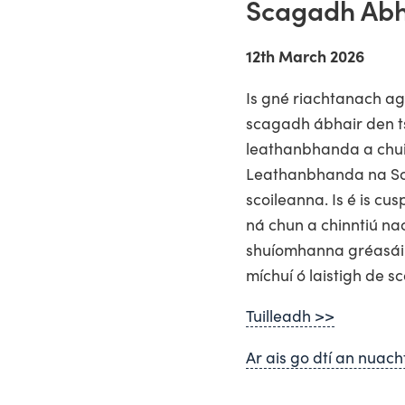
Scagadh Ábh
12th March 2026
Is gné riachtanach a
scagadh ábhair den t
leathanbhanda a chui
Leathanbhanda na Sco
scoileanna. Is é is cu
ná chun a chinntiú na
shuíomhanna gréasáin
míchuí ó laistigh de s
Tuilleadh >>
Ar ais go dtí an nuach