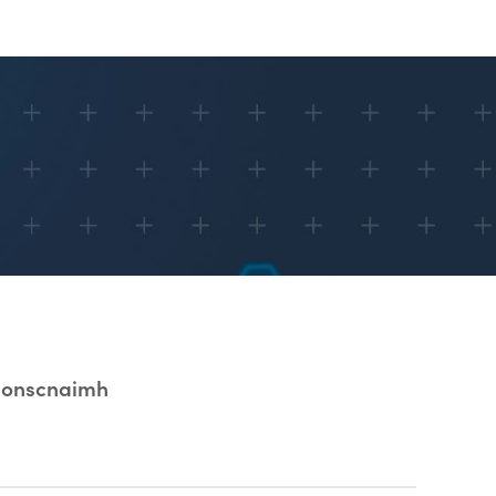
Tionscnaimh