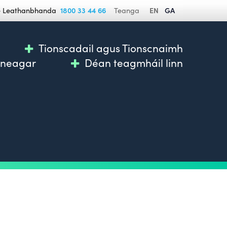
se Leathanbhanda
1800 33 44 66
Teanga
EN
GA
Tionscadail agus Tionscnaimh
nneagar
Déan teagmháil linn