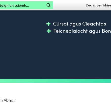
igh an suíomh
Deasc Seirbhí
Cúrsaí agus Cleachtas
Teicneolaíocht agus Bo
h Ábhair