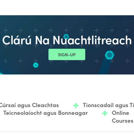
Clárú Na Nuachtlitreach
SIGN-UP
Cúrsaí agus Cleachtas
Tionscadail agus 
Teicneolaíocht agus Bonneagar
Online
Courses