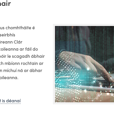
air
gus chomhtháite é
seirbhís
reann Clár
ileanna ar fáil do
spóir le scagadh ábhair
ch mbíonn rochtain ar
 míchuí ná ar ábhar
coileanna.
t is déanaí