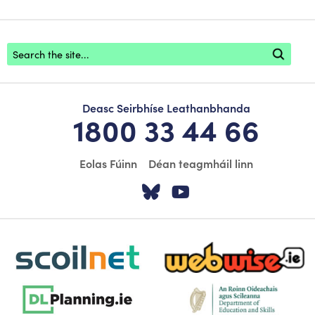
Footer search
Deasc Seirbhíse Leathanbhanda
1800 33 44 66
Eolas Fúinn
Déan teagmháil linn
Tabhair cuairt ar á
Tabhair cuairt
scoilnet-footer-logo3
webwise-logo-sticky
dlplanning-footer-logo-5
dept-education-footer-logo-