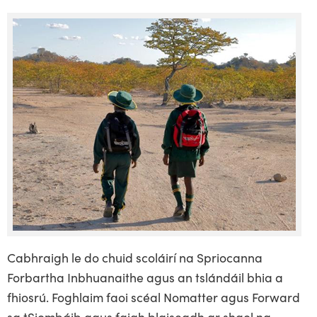
Cabhraigh le do chuid scoláirí na Spriocanna
Forbartha Inbhuanaithe agus an tslándáil bhia a
fhiosrú. Foghlaim faoi scéal Nomatter agus Forward
sa tSiombáib agus faigh blaiseadh ar shaol na