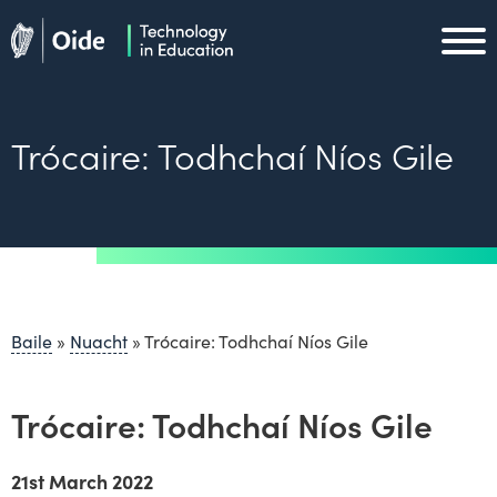
Skip to main content
Oide home
Oide home
Trócaire: Todhchaí Níos Gile
Baile
»
Nuacht
»
Trócaire: Todhchaí Níos Gile
Trócaire: Todhchaí Níos Gile
21st March 2022