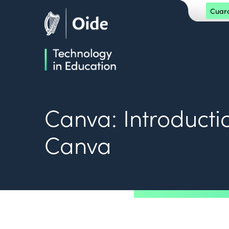
Skip to main content
Cuarda
Oide home
Oide home
Canva: Introductio
Canva