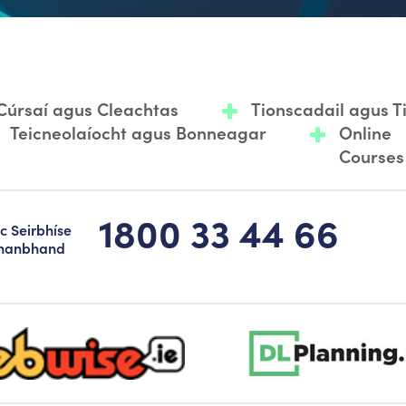
Cúrsaí agus Cleachtas
Tionscadail agus 
Teicneolaíocht agus Bonneagar
Online
Courses
1800 33 44 66
c Seirbhíse
hanbhand
-logo-sticky
dlplanning-footer-logo-5