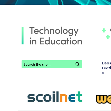
Footer search
Deas
Leat
a
scoilnet-footer-logo3
webwise