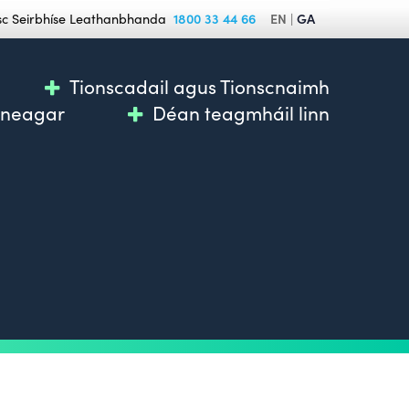
c Seirbhíse Leathanbhanda
1800 33 44 66
EN
|
GA
Tionscadail agus Tionscnaimh
nneagar
Déan teagmháil linn