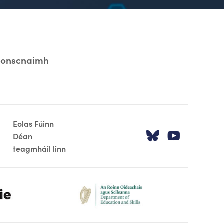
Tionscnaimh
Eolas Fúinn
Tabhair cua
Tabhair
Déan
teagmháil linn
dept-education-footer-logo-2