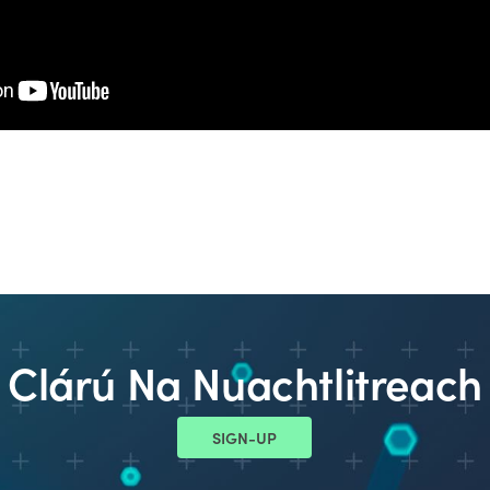
Clárú Na Nuachtlitreach
SIGN-UP