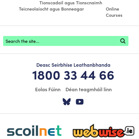
Tionscadail agus Tionscnaimh
Teicneolaíocht agus Bonneagar
Online
Courses
Footer search
Deasc Seirbhíse Leathanbhanda
1800 33 44 66
Eolas Fúinn
Déan teagmháil linn
Tabhair cuairt ar á
Tabhair cuairt
scoilnet-footer-logo3
webwise-logo-sticky