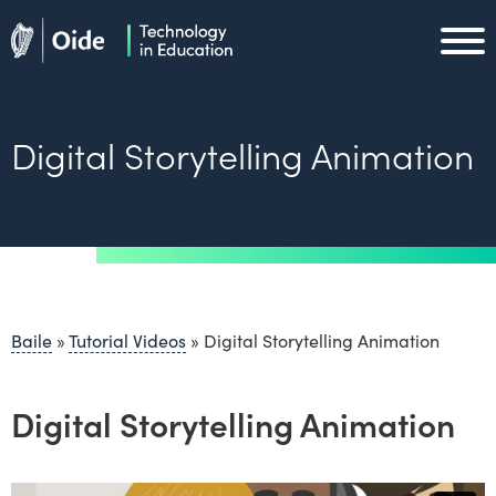
Skip to main content
Oide home
Oide home
Digital Storytelling Animation
Baile
»
Tutorial Videos
»
Digital Storytelling Animation
Digital Storytelling Animation