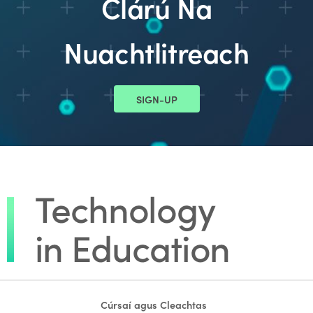
Clárú Na
Nuachtlitreach
SIGN-UP
Cúrsaí agus Cleachtas