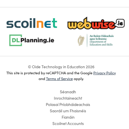
scoilnet-footer-logo3
webwise-logo-sticky
dlplanning-footer-logo-5
dept-education-footer-logo-
© Oide Technology in Education 2026
This site is protected by reCAPTCHA and the Google
Privacy Policy
and
Terms of Service
apply.
Séanadh
Inrochtaineacht
Polasaí Príobháideachais
Saoráil um Fhaisnéis
Fianáin
Scoilnet Accounts