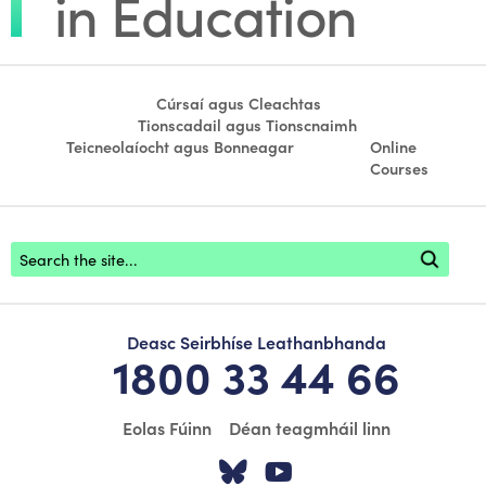
Cúrsaí agus Cleachtas
Tionscadail agus Tionscnaimh
Teicneolaíocht agus Bonneagar
Online
Courses
Footer search
Deasc Seirbhíse Leathanbhanda
1800 33 44 66
Eolas Fúinn
Déan teagmháil linn
Tabhair cuairt ar á
Tabhair cuairt