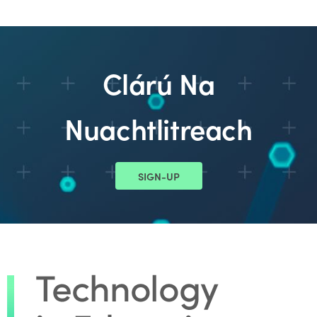
Clárú Na
Nuachtlitreach
SIGN-UP