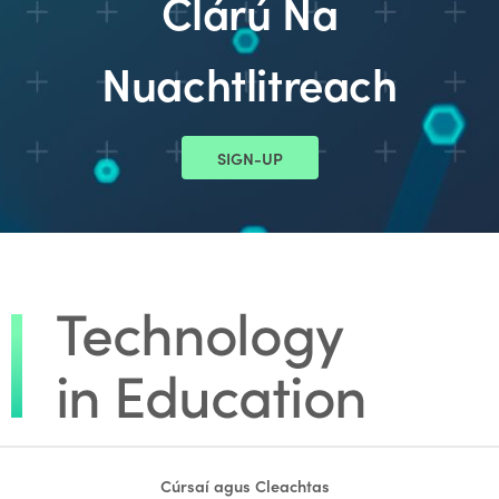
Clárú Na
Nuachtlitreach
SIGN-UP
Cúrsaí agus Cleachtas