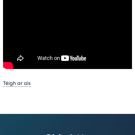
Téigh ar ais