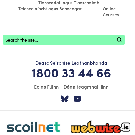
Tionscadail agus Tionscnaimh
Teicneolaíocht agus Bonneagar
Online
Courses
Footer search
Deasc Seirbhíse Leathanbhanda
1800 33 44 66
Eolas Fúinn
Déan teagmháil linn
Tabhair cuairt ar á
Tabhair cuairt
scoilnet-footer-logo3
webwise-logo-sticky