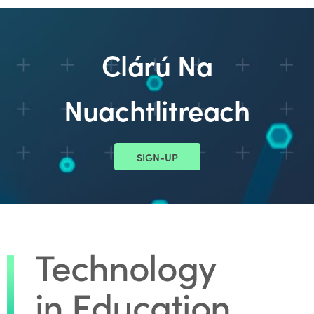
Clárú Na
Nuachtlitreach
SIGN-UP