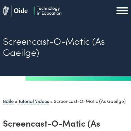
Skip to main content
Oide home
Oide home
Screencast-O-Matic (As
Gaeilge)
Baile
»
Tutorial Videos
»
Screencast-O-Matic (As Gaeilge)
Screencast-O-Matic (As