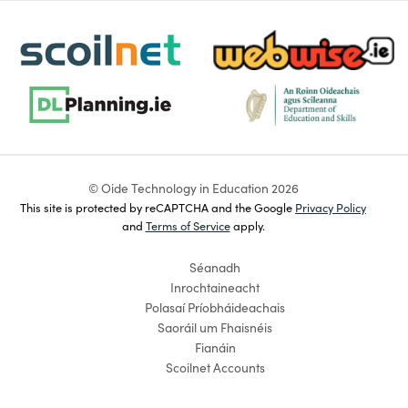
scoilnet-footer-logo3
webwise-logo-sticky
dlplanning-footer-logo-5
dept-education-footer-logo-
© Oide Technology in Education 2026
This site is protected by reCAPTCHA and the Google
Privacy Policy
and
Terms of Service
apply.
Séanadh
Inrochtaineacht
Polasaí Príobháideachais
Saoráil um Fhaisnéis
Fianáin
Scoilnet Accounts