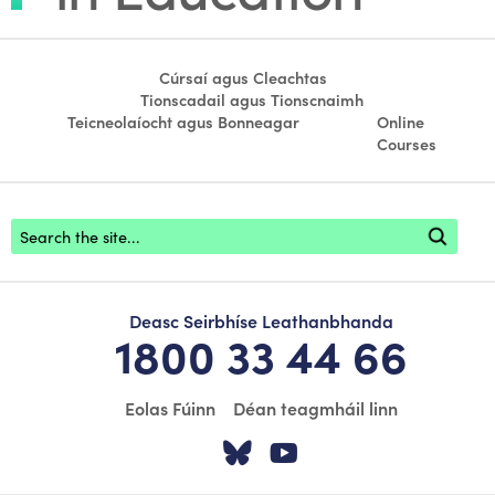
Cúrsaí agus Cleachtas
Tionscadail agus Tionscnaimh
Teicneolaíocht agus Bonneagar
Online
Courses
Footer search
Deasc Seirbhíse Leathanbhanda
1800 33 44 66
Eolas Fúinn
Déan teagmháil linn
Tabhair cuairt ar á
Tabhair cuairt