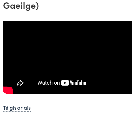
Gaeilge)
Téigh ar ais