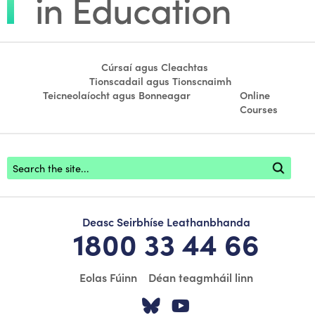
Cúrsaí agus Cleachtas
Tionscadail agus Tionscnaimh
Teicneolaíocht agus Bonneagar
Online
Courses
Footer search
Deasc Seirbhíse Leathanbhanda
1800 33 44 66
Eolas Fúinn
Déan teagmháil linn
Tabhair cuairt ar á
Tabhair cuairt