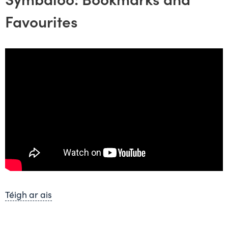
Favourites
Téigh ar ais