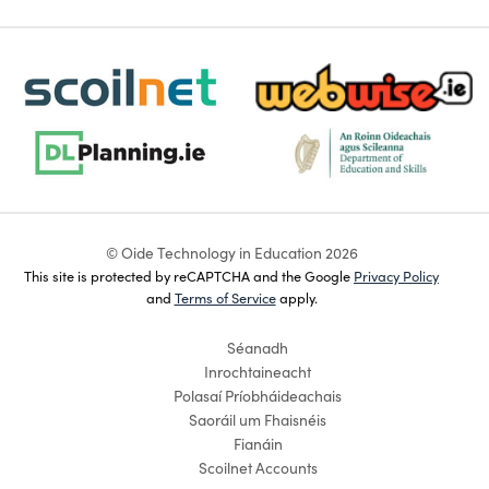
scoilnet-footer-logo3
webwise-logo-sticky
dlplanning-footer-logo-5
dept-education-footer-logo-
© Oide Technology in Education 2026
This site is protected by reCAPTCHA and the Google
Privacy Policy
and
Terms of Service
apply.
Séanadh
Inrochtaineacht
Polasaí Príobháideachais
Saoráil um Fhaisnéis
Fianáin
Scoilnet Accounts