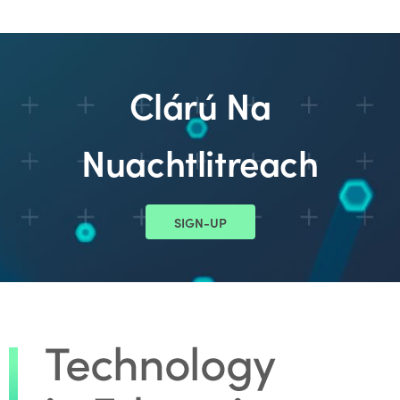
Clárú Na
Nuachtlitreach
SIGN-UP