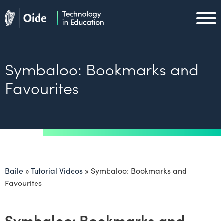
Skip to main content
Oide home
Oide home
Symbaloo: Bookmarks and
Favourites
Baile
»
Tutorial Videos
»
Symbaloo: Bookmarks and
Favourites
Symbaloo: Bookmarks and