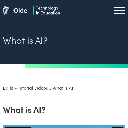
Skip to main content
Oide home
Oide home
What is AI?
Baile
»
Tutorial Videos
»
What is AI?
What is AI?