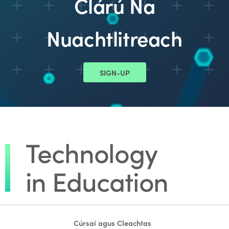
Clárú Na
Nuachtlitreach
SIGN-UP
Cúrsaí agus Cleachtas