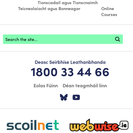
Tionscadail agus Tionscnaimh
Teicneolaíocht agus Bonneagar
Online
Courses
Footer search
Deasc Seirbhíse Leathanbhanda
1800 33 44 66
Eolas Fúinn
Déan teagmháil linn
Tabhair cuairt ar á
Tabhair cuairt
scoilnet-footer-logo3
webwise-logo-sticky