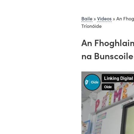
Baile
»
Videos
»
An Fhog
Tríonóide
An Fhoghlai
na Bunscoile