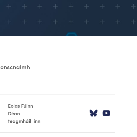
Tionscnaimh
Eolas Fúinn
Tabhair cua
Tabhair
Déan
teagmháil linn