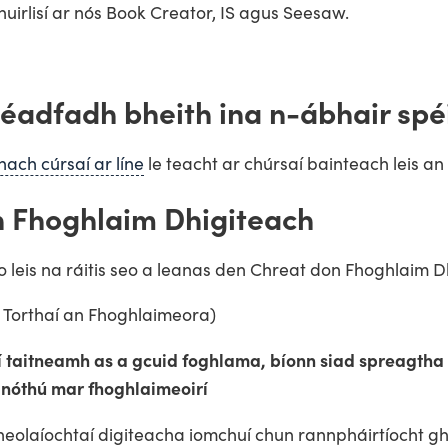
 huirlisí ar nós Book Creator, IS agus Seesaw.
héadfadh bheith ina n-ábhair spé
nach cúrsaí ar líne
le teacht ar chúrsaí bainteach leis an
n Fhoghlaim Dhigiteach
o leis na ráitis seo a leanas den Chreat don Fhoghlaim D
 Torthaí an Fhoghlaimeora)
aí taitneamh as a gcuid foghlama, bíonn siad spreagth
 gnóthú mar fhoghlaimeoirí
neolaíochtaí digiteacha iomchuí chun rannpháirtíocht 