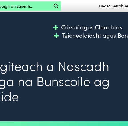
igh an suíomh
Deasc Seirbhí
Cúrsaí agus Cleachtas
Teicneolaíocht agus Bo
giteach a Nascadh
ga na Bunscoile ag
óide