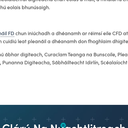
thú eolais bhunúsaigh.
náil FD
chun iniúchadh a dhéanamh ar réimsí eile CFD at
n cuidiú leat pleanáil a dhéanamh don fhoghlaim dhigite
hú ábhar digiteach, Curaclam Teanga na Bunscoile, Ple
 Punanna Digiteacha, Sábháilteacht Idirlín, Scéalaíocht
Clárú Na Nuachtlitreach