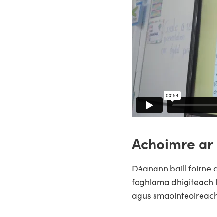
Achoimre ar
Déanann baill foirne 
foghlama dhigiteach 
agus smaointeoireacht 