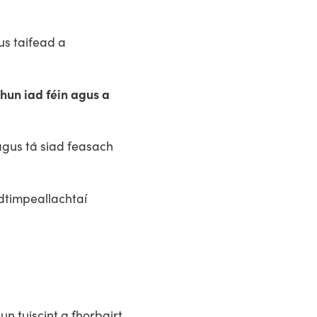
us taifead a
chun iad féin agus a
agus tá siad feasach
 dtimpeallachtaí
n tuiscint a fhorbairt