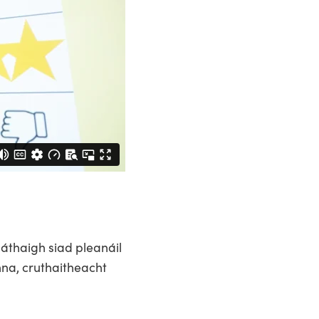
háthaigh siad pleanáil
na, cruthaitheacht