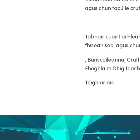
agus chun tacú le cru
Tabhair cuairt ar
Plea
fhíseán seo, agus chu
, Bunscoileanna, Crut
Fhoghlaim Dhigiteach,
Téigh ar ais