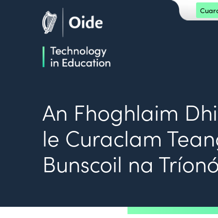
Skip to main content
Cuarda
Oide home
Oide home
An Fhoghlaim Dhi
le Curaclam Tean
Bunscoil na Tríon