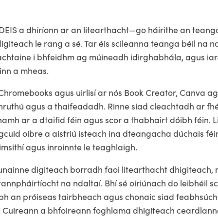
EIS a dhíríonn ar an litearthacht—go háirithe an teanga
giteach le rang a sé. Tar éis scileanna teanga béil na nd
eachtaine i bhfeidhm ag múineadh idirghabhála, agus iar-
cinn a mheas.
 Chromebooks agus uirlisí ar nós Book Creator, Canva 
chruthú agus a thaifeadadh. Rinne siad cleachtadh ar fh
mh ar a dtaifid féin agus scor a thabhairt dóibh féin. Lig
gcuid oibre a aistriú isteach ina dteangacha dúchais féi
msithí agus inroinnte le teaghlaigh.
unainne digiteach borradh faoi litearthacht dhigiteach, 
annpháirtíocht na ndaltaí. Bhí sé oiriúnach do leibhéil 
ibh an próiseas tairbheach agus chonaic siad feabhsúchái
. Cuireann a bhfoireann foghlama dhigiteach ceardlanna 