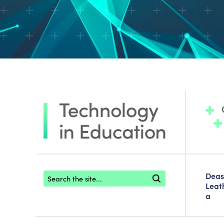
Footer search
Deas
Leat
a