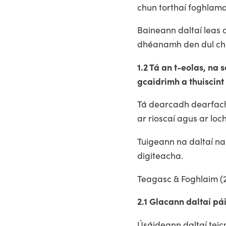
chun torthaí foghlam
Baineann daltaí leas a
dhéanamh den dul chu
1.2 Tá an t-eolas, na
gcaidrimh a thuiscint
Tá dearcadh dearfach 
ar rioscaí agus ar lo
Tuigeann na daltaí na
digiteacha.
Teagasc & Foghlaim (2
2.1 Glacann daltaí pá
Úsáideann daltaí teicn