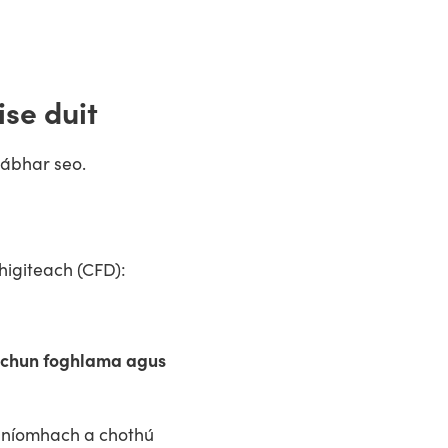
ise duit
 ábhar seo.
higiteach (CFD):
a chun foghlama agus
ghníomhach a chothú