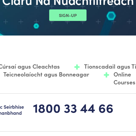
SIGN-UP
Cúrsaí agus Cleachtas
Tionscadail agus 
Teicneolaíocht agus Bonneagar
Online
Courses
1800 33 44 66
c Seirbhíse
hanbhand