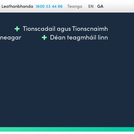
se Leathanbhanda
1800 33 44 66
Teanga
EN
GA
Tionscadail agus Tionscnaimh
nneagar
Déan teagmháil linn