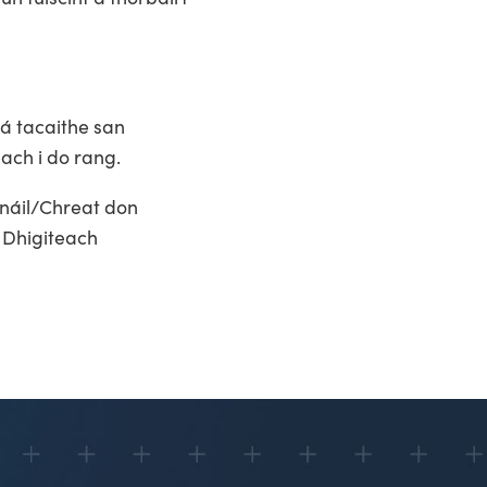
á tacaithe san
ach i do rang.
anáil/Chreat don
 Dhigiteach