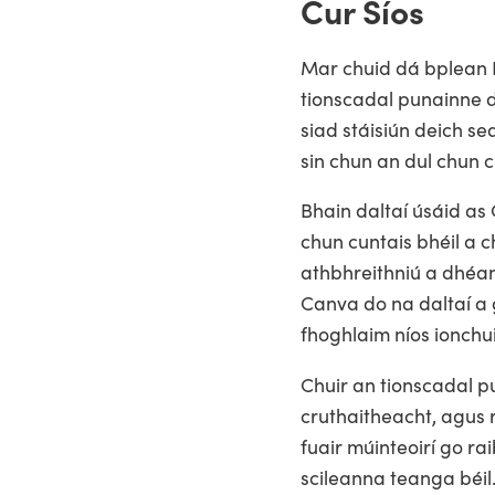
Cur Síos
Mar chuid dá bplean D
tionscadal punainne di
siad stáisiún deich s
sin chun an dul chun 
Bhain daltaí úsáid as
chun cuntais bhéil a 
athbhreithniú a dhéana
Canva do na daltaí a 
fhoghlaim níos ionchui
Chuir an tionscadal p
cruthaitheacht, agus r
fuair múinteoirí go ra
scileanna teanga béil