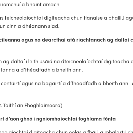
a iomchuí a bhaint amach.
s teicneolaíochtaí digiteacha chun fianaise a bhailiú ag
n cinn a dhéanann siad.
 scileanna agus na dearcthaí atá riachtanach ag daltaí 
ag daltaí i leith úsáid na dteicneolaíochtaí digiteacha 
chtanna a d’fhéadfadh a bheith ann.
 contúirtí agus na bagairtí a d’fhéadfadh a bheith ann i
. Taithí an Fhoghlaimeora)
irt d’aon ghnó i ngníomhaíochtaí foghlama fónta
eolaíochtaí digiteacha chun eolas a fháil, a mhalartú chu