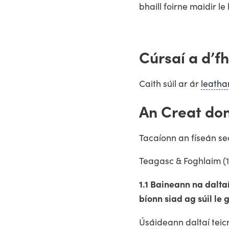
bhaill foirne maidir le
Cúrsaí a d’f
Caith súil ar ár
leatha
An Creat do
Tacaíonn an físeán se
Teagasc & Foghlaim (1
1.1 Baineann na dalt
bíonn siad ag súil le
Úsáideann daltaí teic