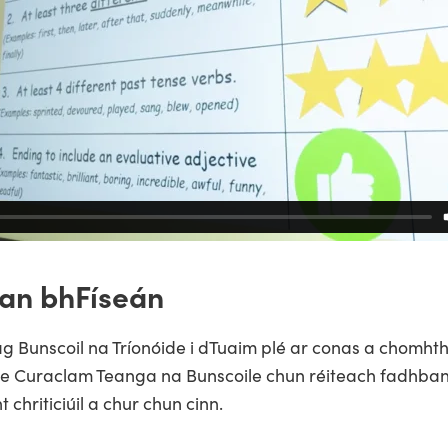
 an bhFíseán
ag Bunscoil na Tríonóide i dTuaim plé ar conas a chomht
le Curaclam Teanga na Bunscoile chun réiteach fadhban
chriticiúil a chur chun cinn.