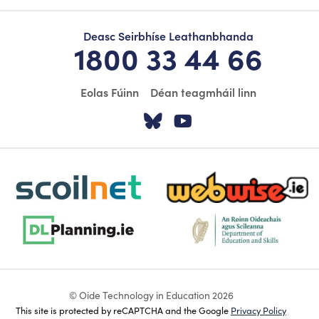
Deasc Seirbhíse Leathanbhanda
1800 33 44 66
Eolas Fúinn
Déan teagmháil linn
Tabhair cuairt ar á
Tabhair cuairt
scoilnet-footer-logo3
webwise-logo-sticky
dlplanning-footer-logo-5
dept-education-footer-logo-
© Oide Technology in Education 2026
This site is protected by reCAPTCHA and the Google
Privacy Policy