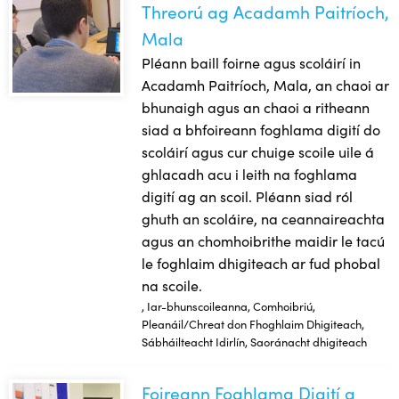
Threorú ag Acadamh Paitríoch,
Mala
Pléann baill foirne agus scoláirí in
Acadamh Paitríoch, Mala, an chaoi ar
bhunaigh agus an chaoi a ritheann
siad a bhfoireann foghlama digití do
scoláirí agus cur chuige scoile uile á
ghlacadh acu i leith na foghlama
digití ag an scoil. Pléann siad ról
ghuth an scoláire, na ceannaireachta
agus an chomhoibrithe maidir le tacú
le foghlaim dhigiteach ar fud phobal
na scoile.
, Iar-bhunscoileanna, Comhoibriú,
Pleanáil/Chreat don Fhoghlaim Dhigiteach,
Sábháilteacht Idirlín, Saoránacht dhigiteach
Foireann Foghlama Digití a
Foireann Foghlama Digití a Bhunú ag Scoil Chaitríona Sins