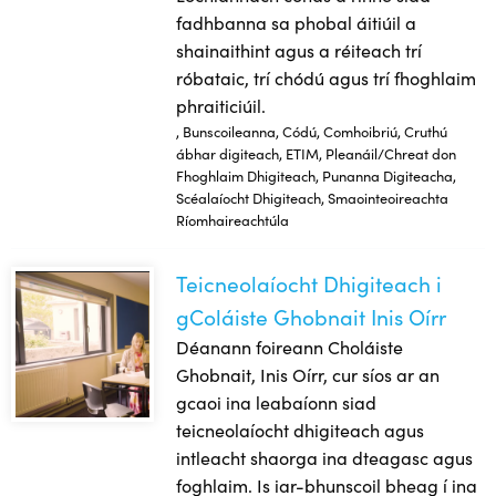
fadhbanna sa phobal áitiúil a
shainaithint agus a réiteach trí
róbataic, trí chódú agus trí fhoghlaim
phraiticiúil.
, Bunscoileanna, Códú, Comhoibriú, Cruthú
ábhar digiteach, ETIM, Pleanáil/Chreat don
Fhoghlaim Dhigiteach, Punanna Digiteacha,
Scéalaíocht Dhigiteach, Smaointeoireachta
Ríomhaireachtúla
Teicneolaíocht Dhigiteach i
Teicneolaíocht Dhigiteach i gColáiste Ghobnait Inis Oírr
gColáiste Ghobnait Inis Oírr
Déanann foireann Choláiste
Ghobnait, Inis Oírr, cur síos ar an
gcaoi ina leabaíonn siad
teicneolaíocht dhigiteach agus
intleacht shaorga ina dteagasc agus
foghlaim. Is iar-bhunscoil bheag í ina