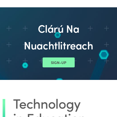
Clárú Na
Nuachtlitreach
SIGN-UP