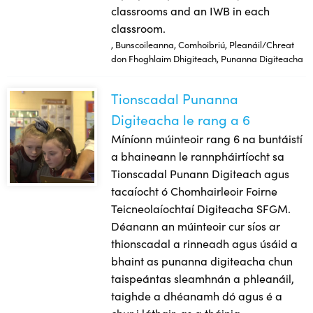
classrooms and an IWB in each
classroom.
, Bunscoileanna, Comhoibriú, Pleanáil/Chreat
don Fhoghlaim Dhigiteach, Punanna Digiteacha
Tionscadal Punanna
Tionscadal Punanna Digiteacha le rang a 6
Digiteacha le rang a 6
Míníonn múinteoir rang 6 na buntáistí
a bhaineann le rannpháirtíocht sa
Tionscadal Punann Digiteach agus
tacaíocht ó Chomhairleoir Foirne
Teicneolaíochtaí Digiteacha SFGM.
Déanann an múinteoir cur síos ar
thionscadal a rinneadh agus úsáid a
bhaint as punanna digiteacha chun
taispeántas sleamhnán a phleanáil,
taighde a dhéanamh dó agus é a
chur i láthair, as a tháinig