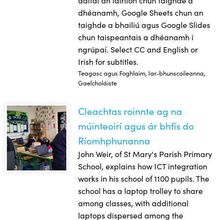
dhéanamh, Google Sheets chun an
taighde a bhailiú agus Google Slides
chun taispeantais a dhéanamh i
ngrúpaí. Select CC and English or
Irish for subtitles.
Teagasc agus Foghlaim, Iar-bhunscoileanna,
Gaelcholáiste
Cleachtas roinnte ag na
Cleachtas roinnte ag na múinteoirí agus ár bhfís do Ríom
múinteoirí agus ár bhfís do
Ríomhphunanna
John Weir, of St Mary's Parish Primary
School, explains how ICT integration
works in his school of 1100 pupils. The
school has a laptop trolley to share
among classes, with additional
laptops dispersed among the