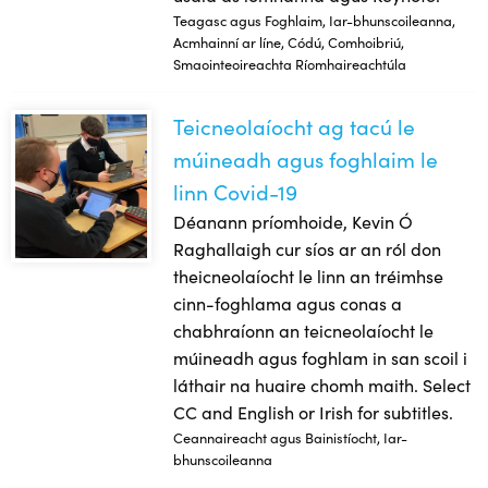
Teagasc agus Foghlaim, Iar-bhunscoileanna,
Acmhainní ar líne, Códú, Comhoibriú,
Smaointeoireachta Ríomhaireachtúla
Teicneolaíocht ag tacú le
Teicneolaíocht ag tacú le múineadh agus foghlaim le linn C
múineadh agus foghlaim le
linn Covid-19
Déanann príomhoide, Kevin Ó
Raghallaigh cur síos ar an ról don
theicneolaíocht le linn an tréimhse
cinn-foghlama agus conas a
chabhraíonn an teicneolaíocht le
múineadh agus foghlam in san scoil i
láthair na huaire chomh maith. Select
CC and English or Irish for subtitles.
Ceannaireacht agus Bainistíocht, Iar-
bhunscoileanna