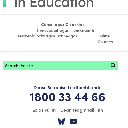
Cúrsaí agus Cleachtas
Tionscadail agus Tionscnaimh
Teicneolaíocht agus Bonneagar
Online
Courses
Footer search
Deasc Seirbhíse Leathanbhanda
1800 33 44 66
Eolas Fúinn
Déan teagmháil linn
Tabhair cuairt ar á
Tabhair cuairt