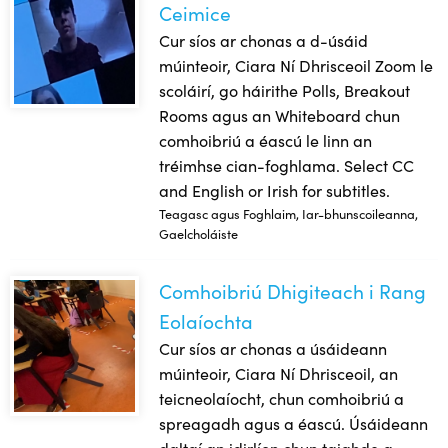
Ceimice
Cur síos ar chonas a d-úsáid
múinteoir, Ciara Ní Dhrisceoil Zoom le
scoláirí, go háirithe Polls, Breakout
Rooms agus an Whiteboard chun
comhoibriú a éascú le linn an
tréimhse cian-foghlama. Select CC
and English or Irish for subtitles.
Teagasc agus Foghlaim, Iar-bhunscoileanna,
Gaelcholáiste
Comhoibriú Dhigiteach i Rang
Comhoibriú Dhigiteach i Rang Eolaíochta
Eolaíochta
Cur síos ar chonas a úsáideann
múinteoir, Ciara Ní Dhrisceoil, an
teicneolaíocht, chun comhoibriú a
spreagadh agus a éascú. Úsáideann
daltaí an idirlíon chun taighde a