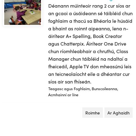
Déanann múinteoir rang 2 cur síos ar
an gcaoi a úsáideann sé táibléid chun
foghlaim a thacú sa Bhéarla le húsáid
a bhaint as roinnt aipeanna, lena n-
áirítear A+ Spelling, Book Creator
agus Chatterpix. Áirítear One Drive
chun ríomhleabhair a chruthú, Class
Manager chun táibléid na ndaltaí a
fheiceáil, Apple TV don mheasúnú leis
an teicneolaíocht eile a dhéantar cur
síos air san fhíseán.
Teagasc agus Foghlaim, Bunscoileanna,
Acmhainní ar líne
Roimhe
leathanach
Ar Aghaidh
le