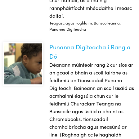
rannpháirtíocht mhéadaithe i measc
daltaí.
Teagasc agus Foghlaim, Bunscoileanna,
Punanna Digiteacha
Punanna Digiteacha i Rang a
Punanna Digiteacha i Rang a Dó
Dó
Déanann múinteoir rang 2 cur síos ar
an gcaoi a bhain a scoil tairbhe as
feidhmiú an Tionscadail Punann
Digiteach. Baineann an scoil úsáid as
acmhainní éagsúla chun cur le
feidhmiú Churaclam Teanga na
Bunscoile agus úsáid a bhaint as
Chromebooks, tionscadail
chomhoibríocha agus measúnú ar
líne. (Roghnaigh cc le haghaidh