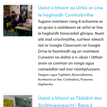
Úsáid a bhaint as Uirlisí ar Líne
Úsáid a bhaint as Uirlisí ar Líne le haghaidh Comhoibrithe
le haghaidh Comhoibrithe
Tugann múinteoir rang 6 achoimre ar
an gcaoi a úsáideann sé uirlisí ar líne
le haghaidh tionscadail ghrúpa. Nuair
atá siad críochnaithe, cuirtear isteach
iad ar Google Classroom nó Google
Drive le faomhadh ag an múinteoir.
Cuireann na daltaí a n-obair i láthair
ansin os comhair an ranga agus
coimeádtar iad mar ríomhphunann.
Teagasc agus Foghlaim, Bunscoileanna,
Acmhainní ar líne, Comhoibriú, Punanna
Digiteacha
Úsáid a bhaint as Táibléid don
Úsáid a bhaint as Táibléid don Scríbhneoireacht i Rang 2
Scríbhneoireacht i Rang 2