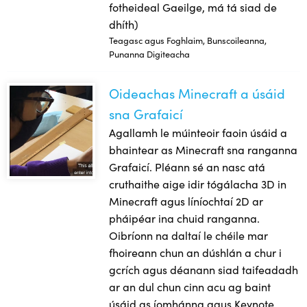
fotheideal Gaeilge, má tá siad de
dhíth)
Teagasc agus Foghlaim, Bunscoileanna,
Punanna Digiteacha
Oideachas Minecraft a úsáid
Oideachas Minecraft a úsáid sna Grafaicí
sna Grafaicí
Agallamh le múinteoir faoin úsáid a
bhaintear as Minecraft sna ranganna
Grafaicí. Pléann sé an nasc atá
cruthaithe aige idir tógálacha 3D in
Minecraft agus líníochtaí 2D ar
pháipéar ina chuid ranganna.
Oibríonn na daltaí le chéile mar
fhoireann chun an dúshlán a chur i
gcrích agus déanann siad taifeadadh
ar an dul chun cinn acu ag baint
úsáid as íomhánna agus Keynote.