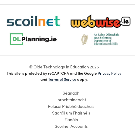
scoilnet-footer-logo3
webwise-logo-sticky
dlplanning-footer-logo-5
dept-education-footer-logo-
© Oide Technology in Education 2026
This site is protected by reCAPTCHA and the Google
Privacy Policy
and
Terms of Service
apply.
Séanadh
Inrochtaineacht
Polasaí Príobháideachais
Saoráil um Fhaisnéis
Fianáin
Scoilnet Accounts