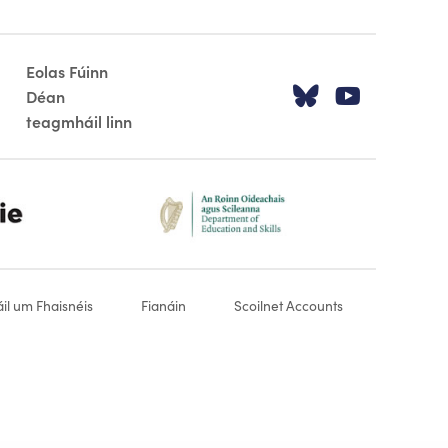
Eolas Fúinn
Tabhair cua
Tabhair
Déan
teagmháil linn
dept-education-footer-logo-2
il um Fhaisnéis
Fianáin
Scoilnet Accounts