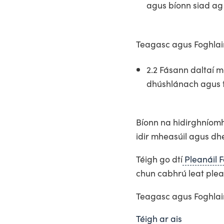
agus bíonn siad ag
Teagasc agus Foghlaim
2.2 Fásann daltaí m
dhúshlánach agus t
Bíonn na hidirghníomha
idir mheasúil agus dhe
Téigh go dtí
Pleanáil F
chun cabhrú leat plea
Teagasc agus Foghlaim
Téigh ar ais