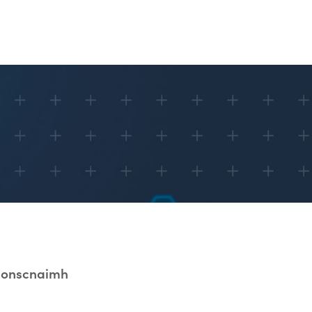
Tionscnaimh