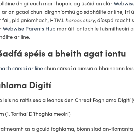
folláine dhigiteach mar thopaic ag úsáid an clár
Webwise
ar an gcaoi chun idirghníomhú go sábháilte ar líne, trí 
r fáil, plé gníomhach, HTML
heroes story
, díospóireacht s
r
Webwise Parents Hub
mar áit iontach le tuismitheoirí 
áilte ar líne.
éadfá spéis a bheith agat iontu
ach cúrsaí ar líne
chun cúrsaí a aimsiú a bhaineann leis
hlama Digití
 leis na ráitis seo a leanas den Chreat Foghlama Digití 
 (1. Torthaí D’fhoghlaimeoirí)
 taitneamh as a gcuid foghlama, bíonn siad an-tiomanta 