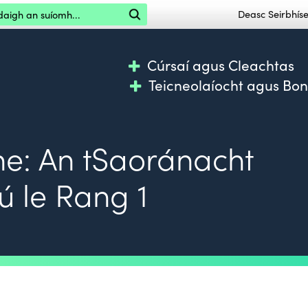
igh an suíomh
Deasc Seirbhí
Cúrsaí agus Cleachtas
Teicneolaíocht agus Bo
íne: An tSaoránacht
ú le Rang 1