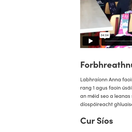
Forbhreathn
Labhraíonn Anna faoin
rang 1 agus faoin ús
an méid seo a leanas s
díospóireacht ghluais
Cur Síos