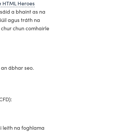
 HTML Heroes
úsáid a bhaint as na
iúil agus tráth na
a chur chun comhairle
 an ábhar seo.
(CFD):
i leith na foghlama