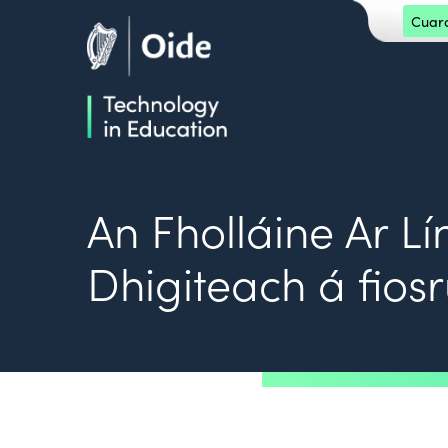
Skip to main content
Cuarda
Oide home
Oide home
An Fholláine Ar L
Dhigiteach á fiosr