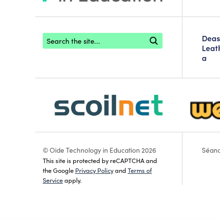
Footer search
Deas
Leat
a
scoilnet-footer-logo3
webwise
© Oide Technology in Education 2026
Séan
This site is protected by reCAPTCHA and
the Google
Privacy Policy
and
Terms of
Service
apply.