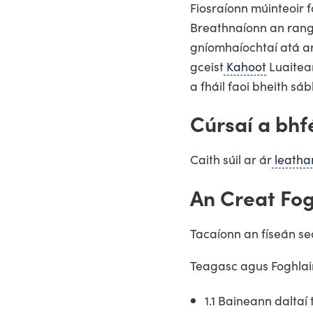
Fiosraíonn múinteoir 
Breathnaíonn an rang 
gníomhaíochtaí atá a
gceist
Kahoot
Luaitea
a fháil faoi bheith sábh
Cúrsaí a bhf
Caith súil ar ár
leathan
An Creat Fog
Tacaíonn an físeán seo
Teagasc agus Foghlaim
1.1 Baineann daltaí