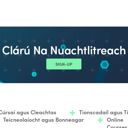
Clárú Na Nuachtlitreach
SIGN-UP
Cúrsaí agus Cleachtas
Tionscadail agus 
Teicneolaíocht agus Bonneagar
Online
Courses