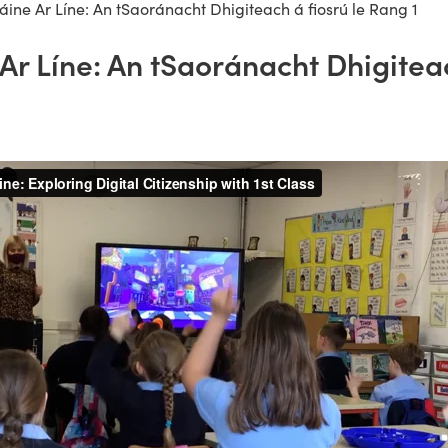
áine Ar Líne: An tSaoránacht Dhigiteach á fiosrú le Rang 1
Ar Líne: An tSaoránacht Dhigiteac