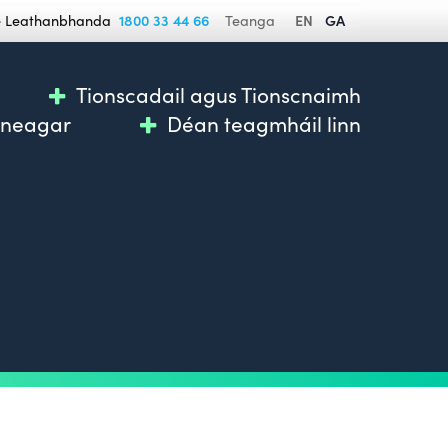
se Leathanbhanda
1800 33 44 66
Teanga
EN
GA
Tionscadail agus Tionscnaimh
nneagar
Déan teagmháil linn