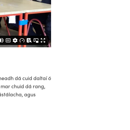
neadh dá cuid daltaí ó
 mar chuid dá rang,
tástálacha, agus