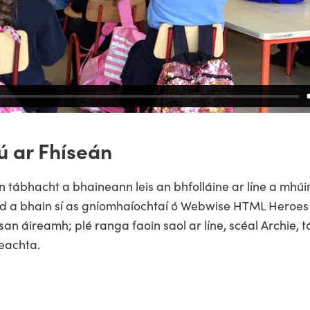
ú ar Fhíseán
 tábhacht a bhaineann leis an bhfolláine ar líne a mhúi
áid a bhain sí as gníomhaíochtaí ó Webwise HTML Heroes
an áireamh; plé ranga faoin saol ar líne, scéal Archie, 
eachta.