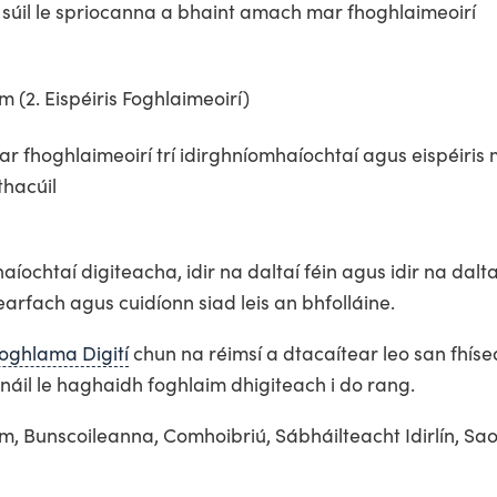
 súil le spriocanna a bhaint amach mar fhoghlaimeoirí
 (2. Eispéiris Foghlaimeoirí)
ar fhoghlaimeoirí trí idirghníomhaíochtaí agus eispéiris 
hacúil
íochtaí digiteacha, idir na daltaí féin agus idir na dalta
arfach agus cuidíonn siad leis an bhfolláine.
oghlama Digití
chun na réimsí a dtacaítear leo san fhíse
náil le haghaidh foghlaim dhigiteach i do rang.
, Bunscoileanna, Comhoibriú, Sábháilteacht Idirlín, Sa