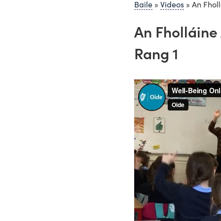
Baile
»
Videos
»
An Fholl
An Fholláine 
Rang 1