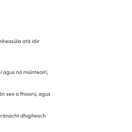
mheasúla atá idir
í agus na múinteoirí,
án seo a fhiosrú, agus
oránacht dhigiteach