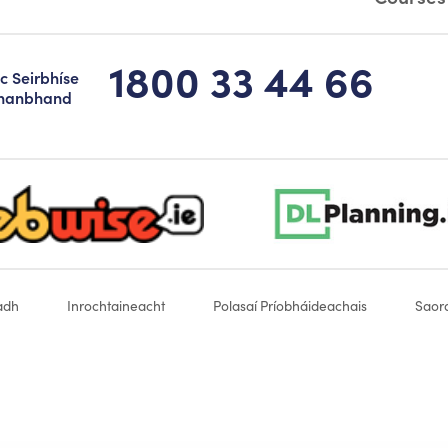
1800 33 44 66
c Seirbhíse
hanbhand
-logo-sticky
dlplanning-footer-logo-5
adh
Inrochtaineacht
Polasaí Príobháideachais
Saorá