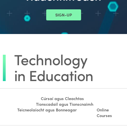
SIGN-UP
Cúrsaí agus Cleachtas
Tionscadail agus Tionscnaimh
Teicneolaíocht agus Bonneagar
Online
Courses