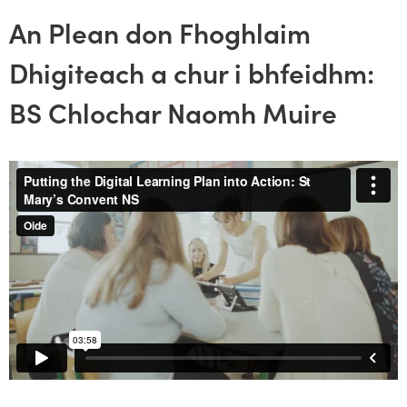
An Plean don Fhoghlaim
Dhigiteach a chur i bhfeidhm:
BS Chlochar Naomh Muire