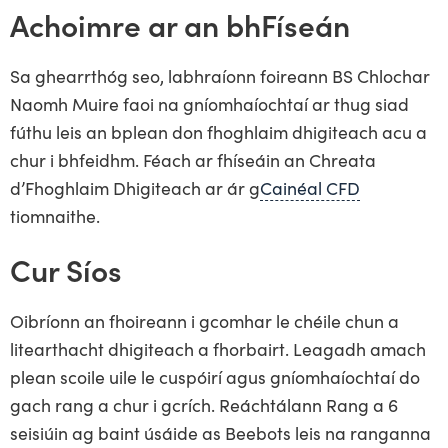
Achoimre ar an bhFíseán
Sa ghearrthóg seo, labhraíonn foireann BS Chlochar
Naomh Muire faoi na gníomhaíochtaí ar thug siad
fúthu leis an bplean don fhoghlaim dhigiteach acu a
chur i bhfeidhm. Féach ar fhíseáin an Chreata
d’Fhoghlaim Dhigiteach ar ár g
Cainéal CFD
tiomnaithe.
Cur Síos
Oibríonn an fhoireann i gcomhar le chéile chun a
litearthacht dhigiteach a fhorbairt. Leagadh amach
plean scoile uile le cuspóirí agus gníomhaíochtaí do
gach rang a chur i gcrích. Reáchtálann Rang a 6
seisiúin ag baint úsáide as Beebots leis na ranganna