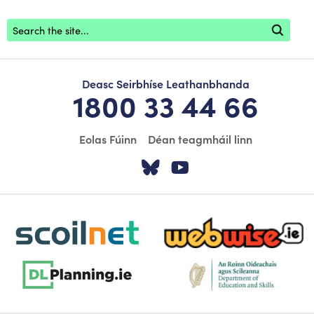
Footer search
Deasc Seirbhíse Leathanbhanda
1800 33 44 66
Eolas Fúinn
Déan teagmháil linn
Tabhair cuairt ar á
Tabhair cuairt
scoilnet-footer-logo3
webwise-logo-sticky
dlplanning-footer-logo-5
dept-education-footer-logo-