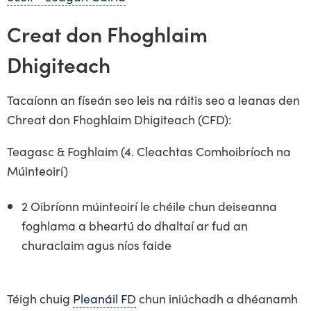
Creat don Fhoghlaim
Dhigiteach
Tacaíonn an físeán seo leis na ráitis seo a leanas den
Chreat don Fhoghlaim Dhigiteach (CFD):
Teagasc & Foghlaim (4. Cleachtas Comhoibríoch na
Múinteoirí)
2 Oibríonn múinteoirí le chéile chun deiseanna
foghlama a bheartú do dhaltaí ar fud an
churaclaim agus níos faide
Téigh chuig
Pleanáil FD
chun iniúchadh a dhéanamh