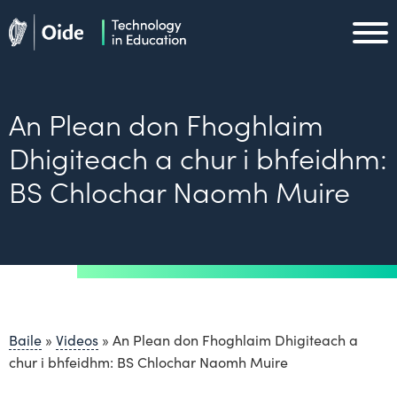
Skip to main content
Oide home
Oide home
An Plean don Fhoghlaim
Dhigiteach a chur i bhfeidhm:
BS Chlochar Naomh Muire
Baile
»
Videos
»
An Plean don Fhoghlaim Dhigiteach a
chur i bhfeidhm: BS Chlochar Naomh Muire