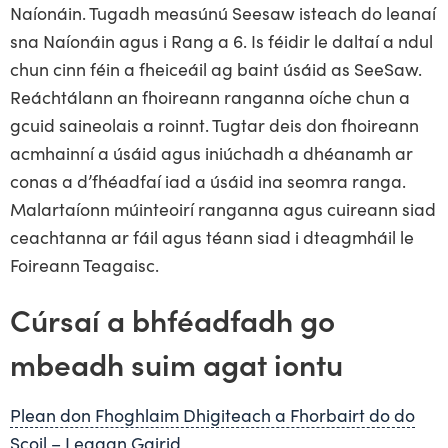
Naíonáin. Tugadh measúnú Seesaw isteach do leanaí
sna Naíonáin agus i Rang a 6. Is féidir le daltaí a ndul
chun cinn féin a fheiceáil ag baint úsáid as SeeSaw.
Reáchtálann an fhoireann ranganna oíche chun a
gcuid saineolais a roinnt. Tugtar deis don fhoireann
acmhainní a úsáid agus iniúchadh a dhéanamh ar
conas a d’fhéadfaí iad a úsáid ina seomra ranga.
Malartaíonn múinteoirí ranganna agus cuireann siad
ceachtanna ar fáil agus téann siad i dteagmháil le
Foireann Teagaisc.
Cúrsaí a bhféadfadh go
mbeadh suim agat iontu
Plean don Fhoghlaim Dhigiteach a Fhorbairt do do
Scoil – Leagan Gairid