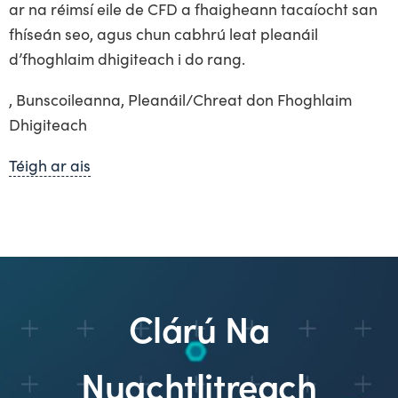
ar na réimsí eile de CFD a fhaigheann tacaíocht san
fhíseán seo, agus chun cabhrú leat pleanáil
d’fhoghlaim dhigiteach i do rang.
, Bunscoileanna, Pleanáil/Chreat don Fhoghlaim
Dhigiteach
Téigh ar ais
Clárú Na
Nuachtlitreach