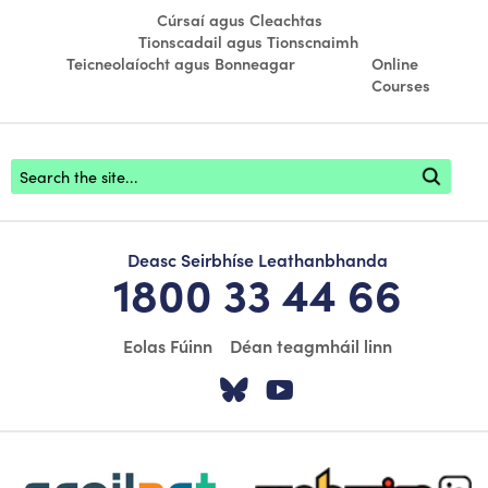
Cúrsaí agus Cleachtas
Tionscadail agus Tionscnaimh
Teicneolaíocht agus Bonneagar
Online
Courses
Footer search
Deasc Seirbhíse Leathanbhanda
1800 33 44 66
Eolas Fúinn
Déan teagmháil linn
Tabhair cuairt ar á
Tabhair cuairt
scoilnet-footer-logo3
webwise-logo-sticky