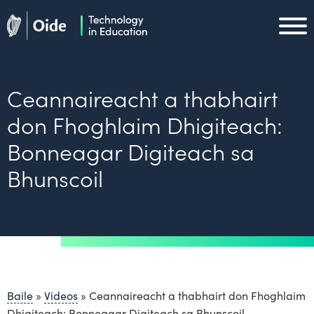
Skip to main content
Oide home
Oide home
Ceannaireacht a thabhairt
don Fhoghlaim Dhigiteach:
Bonneagar Digiteach sa
Bhunscoil
Baile
»
Videos
»
Ceannaireacht a thabhairt don Fhoghlaim
Dhigiteach: Bonneagar Digiteach sa Bhunscoil