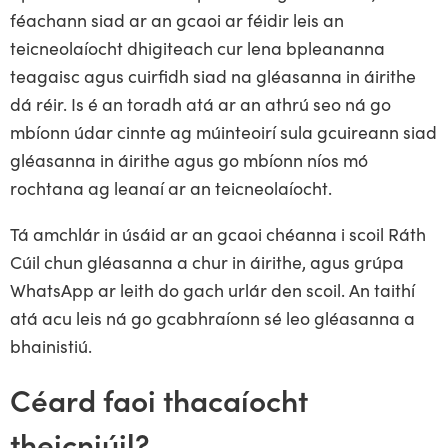
féachann siad ar an gcaoi ar féidir leis an
teicneolaíocht dhigiteach cur lena bpleananna
teagaisc agus cuirfidh siad na gléasanna in áirithe
dá réir. Is é an toradh atá ar an athrú seo ná go
mbíonn údar cinnte ag múinteoirí sula gcuireann siad
gléasanna in áirithe agus go mbíonn níos mó
rochtana ag leanaí ar an teicneolaíocht.
Tá amchlár in úsáid ar an gcaoi chéanna i scoil Ráth
Cúil chun gléasanna a chur in áirithe, agus grúpa
WhatsApp ar leith do gach urlár den scoil. An taithí
atá acu leis ná go gcabhraíonn sé leo gléasanna a
bhainistiú.
Céard faoi thacaíocht
theicniúil?