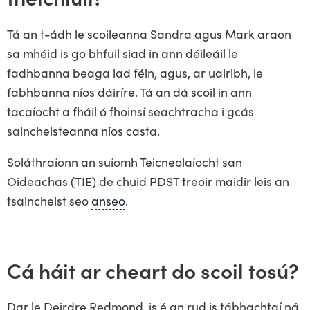
Tá an t-ádh le scoileanna Sandra agus Mark araon
sa mhéid is go bhfuil siad in ann déileáil le
fadhbanna beaga iad féin, agus, ar uairibh, le
fabhbanna níos dáiríre. Tá an dá scoil in ann
tacaíocht a fháil ó fhoinsí seachtracha i gcás
saincheisteanna níos casta.
Soláthraíonn an suíomh Teicneolaíocht san
Oideachas (TIE) de chuid PDST treoir maidir leis an
tsaincheist seo
anseo
.
Cá háit ar cheart do scoil tosú?
Dar le Deirdre Redmond, is é an rud is tábhachtaí ná