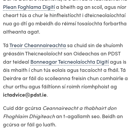
Plean Foghlama Digití
a bheith ag an scoil, agus níor
cheart tús a chur le hinfheistíocht i dteicneolaíochtaí
nua go dtí go mbeidh do réimsí tosaíochta forbartha
aitheanta agat.
Tá
Treoir Cheannaireachta
sa chuid sin de shuíomh
gréasáin Theicneolaíocht san Oideachas an PDST
dar teideal
Bonneagar Teicneolaíochta Digití
agus is
áis mhaith í chun tús eolais agus tacaíocht a fháil. Tá
Deirdre ar fáil do scoileanna freisin chun comhairle a
chur orthu agus fáiltíonn sí roimh ríomhphoist ag
ictadvice@pdst.ie
.
Cuid dár gcúrsa
Ceannaireacht a thabhairt don
Fhoghlaim Dhigiteach
an t-agallamh seo. Beidh an
gcúrsa ar fáil go luath.