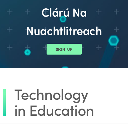
Clárú Na
Nuachtlitreach
SIGN-UP