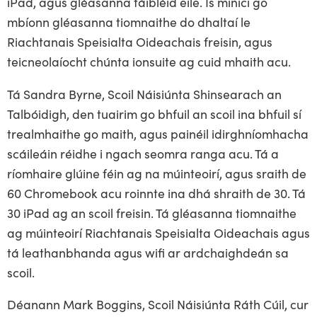
iPad, agus gléasanna táibléid eile. Is minici go
mbíonn gléasanna tiomnaithe do dhaltaí le
Riachtanais Speisialta Oideachais freisin, agus
teicneolaíocht chúnta ionsuite ag cuid mhaith acu.
Tá Sandra Byrne, Scoil Náisiúnta Shinsearach an
Talbóidigh, den tuairim go bhfuil an scoil ina bhfuil sí
trealmhaithe go maith, agus painéil idirghníomhacha
scáileáin réidhe i ngach seomra ranga acu. Tá a
ríomhaire glúine féin ag na múinteoirí, agus sraith de
60 Chromebook acu roinnte ina dhá shraith de 30. Tá
30 iPad ag an scoil freisin. Tá gléasanna tiomnaithe
ag múinteoirí Riachtanais Speisialta Oideachais agus
tá leathanbhanda agus wifi ar ardchaighdeán sa
scoil.
Déanann Mark Boggins, Scoil Náisiúnta Ráth Cúil, cur