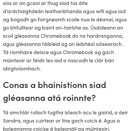
síos ar an gcaoi ar thug siad tús áite
d’ardchaighdeán leathanbhanda agus wifi agus iad
ag bogadh go foirgneamh scoile nua le déanaí, agus
go bhfuiltear ag baint an-tairbhe as. Úsáideann an
scoil gléasanna Chromebook do na hardranganna,
agus gléasanna táibléid ag an leibhéal sóisearach.
Tá ríomhaire deisce agus Chromebook ag gach
múinteoir ar féidir leo iad a nascadh le clár bán
idirghníomhach.
Conas a bhainistíonn siad
gléasanna atá roinnte?
Tá amchlár rollach tugtha isteach acu le gairid, a deir
Sandra, agus cuirtear ar líne gach coicís é. Agus a
bpleananna coicíse á bpleanáil ag múinteoirí,