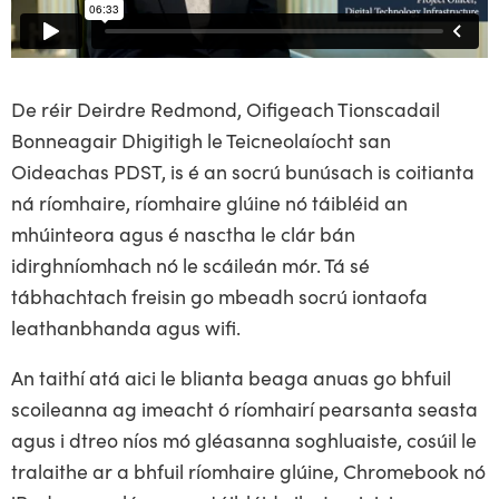
De réir Deirdre Redmond, Oifigeach Tionscadail
Bonneagair Dhigitigh le Teicneolaíocht san
Oideachas PDST, is é an socrú bunúsach is coitianta
ná ríomhaire, ríomhaire glúine nó táibléid an
mhúinteora agus é nasctha le clár bán
idirghníomhach nó le scáileán mór. Tá sé
tábhachtach freisin go mbeadh socrú iontaofa
leathanbhanda agus wifi.
An taithí atá aici le blianta beaga anuas go bhfuil
scoileanna ag imeacht ó ríomhairí pearsanta seasta
agus i dtreo níos mó gléasanna soghluaiste, cosúil le
tralaithe ar a bhfuil ríomhaire glúine, Chromebook nó