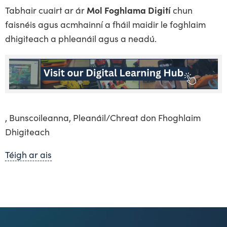
Tabhair cuairt ar ár
Mol Foghlama Digití
chun
faisnéis agus acmhainní a fháil maidir le foghlaim
dhigiteach a phleanáil agus a neadú.
, Bunscoileanna, Pleanáil/Chreat don Fhoghlaim
Dhigiteach
Téigh ar ais