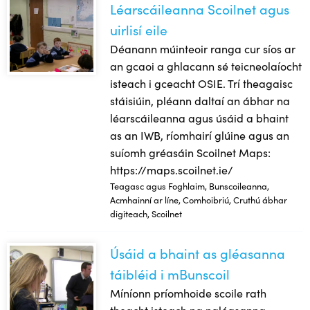
Léarscáileanna Scoilnet agus
uirlisí eile
Déanann múinteoir ranga cur síos ar
an gcaoi a ghlacann sé teicneolaíocht
isteach i gceacht OSIE. Trí theagaisc
stáisiúin, pléann daltaí an ábhar na
léarscáileanna agus úsáid a bhaint
as an IWB, ríomhairí glúine agus an
suíomh gréasáin Scoilnet Maps:
https://maps.scoilnet.ie/
Teagasc agus Foghlaim, Bunscoileanna,
Acmhainní ar líne, Comhoibriú, Cruthú ábhar
digiteach, Scoilnet
Úsáid a bhaint as gléasanna
Úsáid a bhaint as gléasanna táibléid i mBunscoil
táibléid i mBunscoil
Míníonn príomhoide scoile rath
theacht isteach na ngléasanna