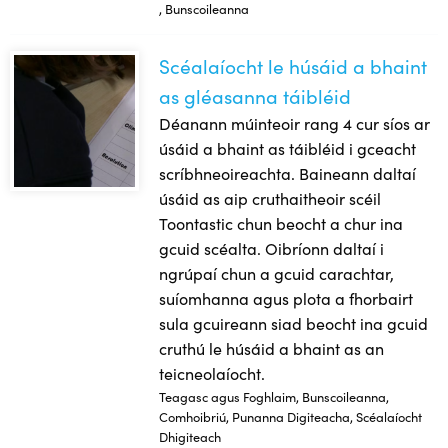
, Bunscoileanna
Scéalaíocht le húsáid a bhaint
Scéalaíocht le húsáid a bhaint as gléasanna táibléid
as gléasanna táibléid
Déanann múinteoir rang 4 cur síos ar
úsáid a bhaint as táibléid i gceacht
scríbhneoireachta. Baineann daltaí
úsáid as aip cruthaitheoir scéil
Toontastic chun beocht a chur ina
gcuid scéalta. Oibríonn daltaí i
ngrúpaí chun a gcuid carachtar,
suíomhanna agus plota a fhorbairt
sula gcuireann siad beocht ina gcuid
cruthú le húsáid a bhaint as an
teicneolaíocht.
Teagasc agus Foghlaim, Bunscoileanna,
Comhoibriú, Punanna Digiteacha, Scéalaíocht
Dhigiteach