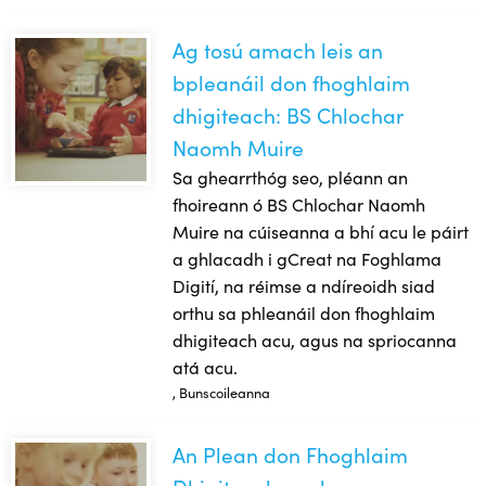
Ag tosú amach leis an
Ag tosú amach leis an bpleanáil don fhoghlaim dhigiteach
bpleanáil don fhoghlaim
dhigiteach: BS Chlochar
Naomh Muire
Sa ghearrthóg seo, pléann an
fhoireann ó BS Chlochar Naomh
Muire na cúiseanna a bhí acu le páirt
a ghlacadh i gCreat na Foghlama
Digití, na réimse a ndíreoidh siad
orthu sa phleanáil don fhoghlaim
dhigiteach acu, agus na spriocanna
atá acu.
, Bunscoileanna
An Plean don Fhoghlaim
An Plean don Fhoghlaim Dhigiteach a mheas: Tionscadal Sc