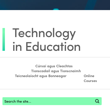
Cúrsaí agus Cleachtas
Tionscadail agus Tionscnaimh
Teicneolaíocht agus Bonneagar
Online
Courses
Footer search