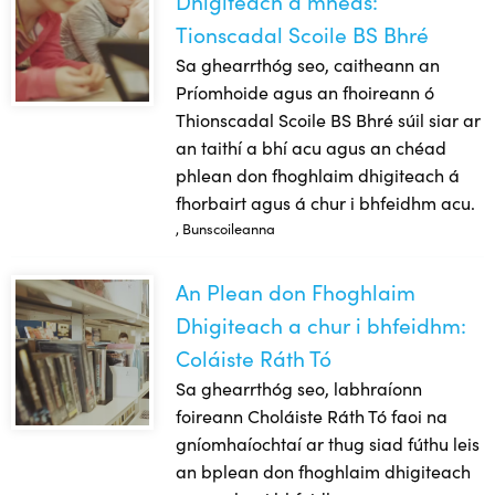
Dhigiteach a mheas:
Tionscadal Scoile BS Bhré
Sa ghearrthóg seo, caitheann an
Príomhoide agus an fhoireann ó
Thionscadal Scoile BS Bhré súil siar ar
an taithí a bhí acu agus an chéad
phlean don fhoghlaim dhigiteach á
fhorbairt agus á chur i bhfeidhm acu.
, Bunscoileanna
An Plean don Fhoghlaim
An Plean don Fhoghlaim Dhigiteach a chur i bhfeidhm: Colá
Dhigiteach a chur i bhfeidhm:
Coláiste Ráth Tó
Sa ghearrthóg seo, labhraíonn
foireann Choláiste Ráth Tó faoi na
gníomhaíochtaí ar thug siad fúthu leis
an bplean don fhoghlaim dhigiteach