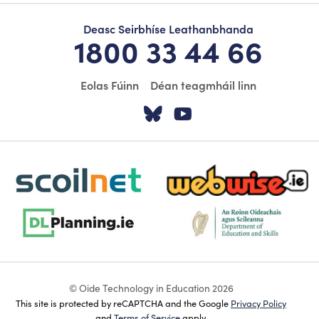
Deasc Seirbhíse Leathanbhanda
1800 33 44 66
Eolas Fúinn
Déan teagmháil linn
Tabhair cuairt ar á
Tabhair cuairt
scoilnet-footer-logo3
webwise-logo-sticky
dlplanning-footer-logo-5
dept-education-footer-logo-
© Oide Technology in Education 2026
This site is protected by reCAPTCHA and the Google
Privacy Policy
and
Terms of Service
apply.