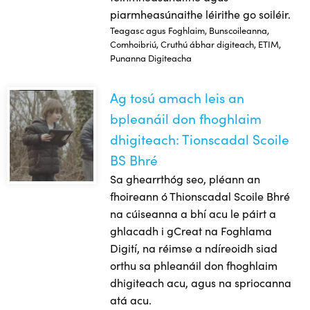
piarmheasúnaithe léirithe go soiléir.
Teagasc agus Foghlaim, Bunscoileanna,
Comhoibriú, Cruthú ábhar digiteach, ETIM,
Punanna Digiteacha
Ag tosú amach leis an
Ag tosú amach leis an bpleanáil don fhoghlaim dhigiteach: 
bpleanáil don fhoghlaim
dhigiteach: Tionscadal Scoile
BS Bhré
Sa ghearrthóg seo, pléann an
fhoireann ó Thionscadal Scoile Bhré
na cúiseanna a bhí acu le páirt a
ghlacadh i gCreat na Foghlama
Digití, na réimse a ndíreoidh siad
orthu sa phleanáil don fhoghlaim
dhigiteach acu, agus na spriocanna
atá acu.