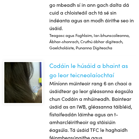
go mbeadh sí in ann gach dalta dá
cuid a chloisteáil ach tá sé sin
indéanta agus an modh áirithe seo in
úsáid.
Teagasc agus Foghlaim, Iar-bhunscoileanna,
Ábhar-shonrach, Cruthú ábhar digiteach,
Gaelcholáiste, Punanna Digiteacha
Codáin le húsáid a bhaint as
Codáin le húsáid a bhaint as go leor teicneolaíochtaí
go leor teicneolaíochtaí
Míníonn múinteoir rang 6 an chaoi a
úsáidtear go leor gléasanna éagsúla
chun Codáin a mhúineadh. Baintear
úsáid as an IWB, gléasanna táibléid,
fístaifeadán láimhe agus an t-
amharcléiritheoir ag stáisiúin
éagsúla. Tá úsáid TFC le haghaidh
féinmheasúnaithe agus