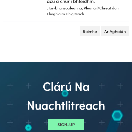
acu a chur i bhfeidhm.
, Iar-bhunscoileanna, Pleanáil/Chreat don
Fhoghlaim Dhigiteach
Roimhe
leathanach
Ar Aghaidh
le
Clárú Na
Nuachtlitreach
SIGN-UP