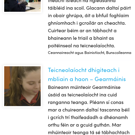
táibléid ina scoil. Glacann daltaí páirt
in obair ghrúpa, áit a bhfuil foghlaim
ghníomhach i gcroílár an cheachta.
Cuirtear béim ar an tábhacht a
bhaineann le triail a bhaint as
poitéinseal na teicneolaíochta.
Ceannaireacht agus Bainistíocht, Bunscoileanna
Teicneolaíocht dhigiteach i
Teicneolaíocht dhigiteach i mbliain a haon – Gearmáinis
mbliain a haon – Gearmáinis
Baineann múinteoir Gearmáinise
úsáid as teicneolaíocht ina cuid
ranganna teanga. Pléann sí conas
mar a chuireann daltaí tascanna béil
i gcrích trí thaifeadadh a dhéanamh
orthu féin ar a gcuid guthán. Mar
mhúinteoir teanga tá sé tábhachtach