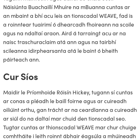
Náisiúnta Buachaillí Mhuire na mBuanna cuntas ar
an mbaint a bhí acu leis an tionscadal WEAVE, fad is
a roinntear tuairimí ó dhearcadh fhoireann na scoile
agus na ndaltaí araon. Aird á tarraingt acu ar na
naisc traschuraclaim atá ann agus na tairbhí
scileanna idirphearsanta atá le baint ó bheith
páirteach ann.
Cur Síos
Maidir le Príomhoide Róisín Hickey, tugann sí cuntas
ar conas a pléadh le baill foirne agus ar cuireadh
oiliúint orthu, gan trácht ar na ceardlanna a cuireadh
ar siúl do na daltaí mar chuid den tionscadal seo.
Tugtar cuntas ar thionscadal WEAVE mar chur chuige
comhtháite i leith roinnt ábhair éagsúla a mhúineadh