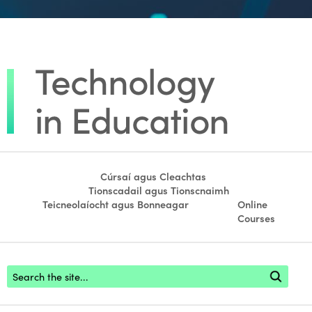
Cúrsaí agus Cleachtas
Tionscadail agus Tionscnaimh
Teicneolaíocht agus Bonneagar
Online
Courses
Footer search