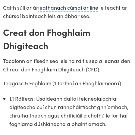
Caith súil ar ár
leathanach cúrsaí ar líne
le teacht ar
chúrsaí bainteach leis an ábhar seo.
Creat don Fhoghlaim
Dhigiteach
Tacaíonn an físeán seo leis na ráitis seo a leanas den
Chreat don Fhoghlaim Dhigiteach (CFD):
Teagasc & Foghlaim (1 Torthaí an Fhoghlaimeora)
1.1 Ráiteas: Úsáideann daltaí teicneolaíochtaí
digiteacha cuí chun rannpháirtíocht ghníomhach,
chruthaitheach agus chriticiúil a chothú le torthaí
foghlama dúshlánacha a bhaint amach.