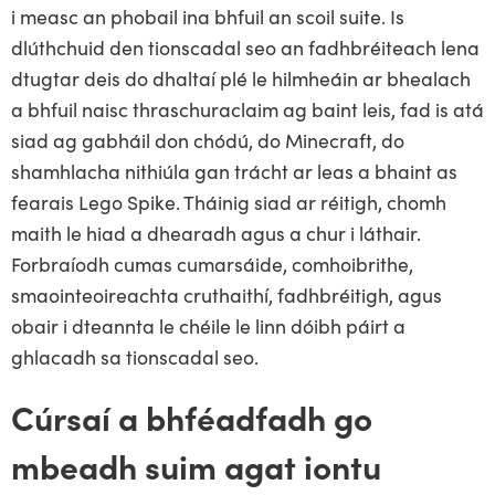
i measc an phobail ina bhfuil an scoil suite. Is
dlúthchuid den tionscadal seo an fadhbréiteach lena
dtugtar deis do dhaltaí plé le hilmheáin ar bhealach
a bhfuil naisc thraschuraclaim ag baint leis, fad is atá
siad ag gabháil don chódú, do Minecraft, do
shamhlacha nithiúla gan trácht ar leas a bhaint as
fearais Lego Spike. Tháinig siad ar réitigh, chomh
maith le hiad a dhearadh agus a chur i láthair.
Forbraíodh cumas cumarsáide, comhoibrithe,
smaointeoireachta cruthaithí, fadhbréitigh, agus
obair i dteannta le chéile le linn dóibh páirt a
ghlacadh sa tionscadal seo.
Cúrsaí a bhféadfadh go
mbeadh suim agat iontu