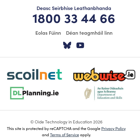
Deasc Seirbhíse Leathanbhanda
1800 33 44 66
Eolas Fúinn
Déan teagmháil linn
Tabhair cuairt ar á
Tabhair cuairt
scoilnet-footer-logo3
webwise-logo-sticky
dlplanning-footer-logo-5
dept-education-footer-logo-
© Oide Technology in Education 2026
This site is protected by reCAPTCHA and the Google
Privacy Policy
and
Terms of Service
apply.