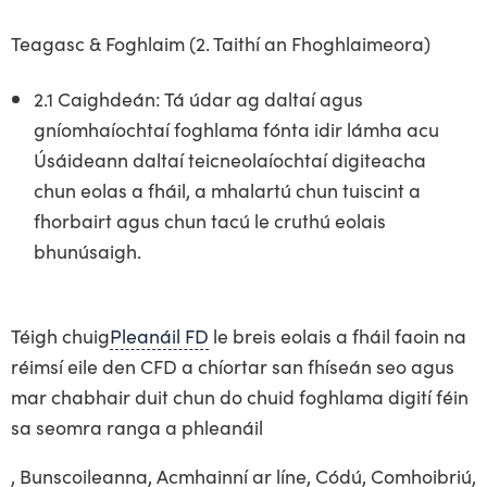
Teagasc & Foghlaim (2. Taithí an Fhoghlaimeora)
2.1 Caighdeán: Tá údar ag daltaí agus
gníomhaíochtaí foghlama fónta idir lámha acu
Úsáideann daltaí teicneolaíochtaí digiteacha
chun eolas a fháil, a mhalartú chun tuiscint a
fhorbairt agus chun tacú le cruthú eolais
bhunúsaigh.
Téigh chuig
Pleanáil FD
le breis eolais a fháil faoin na
réimsí eile den CFD a chíortar san fhíseán seo agus
mar chabhair duit chun do chuid foghlama digití féin
sa seomra ranga a phleanáil
, Bunscoileanna, Acmhainní ar líne, Códú, Comhoibriú,