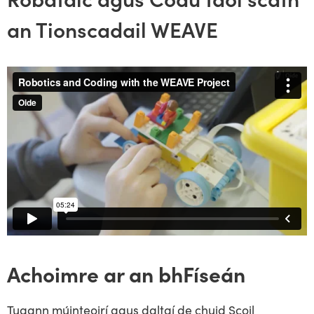
an Tionscadail WEAVE
Achoimre ar an bhFíseán
Tugann múinteoirí agus daltaí de chuid Scoil