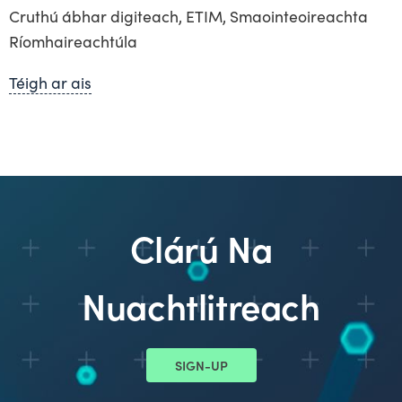
Cruthú ábhar digiteach, ETIM, Smaointeoireachta
Ríomhaireachtúla
Téigh ar ais
Clárú Na
Nuachtlitreach
SIGN-UP