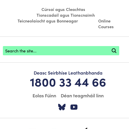
Cúrsaí agus Cleachtas
Tionscadail agus Tionscnaimh
Teicneolaíocht agus Bonneagar
Online
Courses
Footer search
Deasc Seirbhíse Leathanbhanda
1800 33 44 66
Eolas Fúinn
Déan teagmháil linn
Tabhair cuairt ar á
Tabhair cuairt
scoilnet-footer-logo3
webwise-logo-sticky