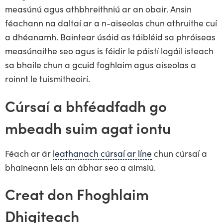
measúnú agus athbhreithniú ar an obair. Ansin
féachann na daltaí ar a n-aiseolas chun athruithe cuí
a dhéanamh. Baintear úsáid as táibléid sa phróiseas
measúnaithe seo agus is féidir le páistí logáil isteach
sa bhaile chun a gcuid foghlaim agus aiseolas a
roinnt le tuismitheoirí.
Cúrsaí a bhféadfadh go
mbeadh suim agat iontu
Féach ar ár
leathanach cúrsaí ar líne
chun cúrsaí a
bhaineann leis an ábhar seo a aimsiú.
Creat don Fhoghlaim
Dhigiteach