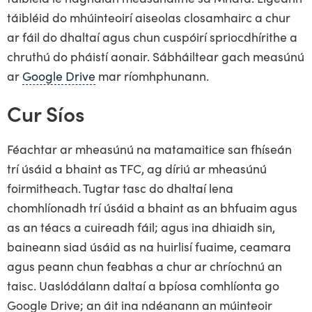
táibléid do mhúinteoirí aiseolas closamhairc a chur
ar fáil do dhaltaí agus chun cuspóirí spriocdhírithe a
chruthú do pháistí aonair. Sábháiltear gach measúnú
ar
Google Drive
mar ríomhphunann.
Cur Síos
Féachtar ar mheasúnú na matamaitice san fhíseán
trí úsáid a bhaint as TFC, ag díriú ar mheasúnú
foirmitheach. Tugtar tasc do dhaltaí lena
chomhlíonadh trí úsáid a bhaint as an bhfuaim agus
as an téacs a cuireadh fáil; agus ina dhiaidh sin,
baineann siad úsáid as na huirlisí fuaime, ceamara
agus peann chun feabhas a chur ar chríochnú an
taisc. Uaslódálann daltaí a bpíosa comhlíonta go
Google Drive; an áit ina ndéanann an múinteoir