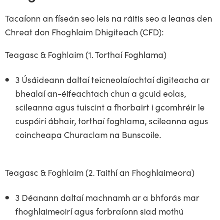
Tacaíonn an físeán seo leis na ráitis seo a leanas den
Chreat don Fhoghlaim Dhigiteach (CFD):
Teagasc & Foghlaim (1. Torthaí Foghlama)
3 Úsáideann daltaí teicneolaíochtaí digiteacha ar
bhealaí an-éifeachtach chun a gcuid eolas,
scileanna agus tuiscint a fhorbairt i gcomhréir le
cuspóirí ábhair, torthaí foghlama, scileanna agus
coincheapa Churaclam na Bunscoile.
Teagasc & Foghlaim (2. Taithí an Fhoghlaimeora)
3 Déanann daltaí machnamh ar a bhforás mar
fhoghlaimeoirí agus forbraíonn siad mothú