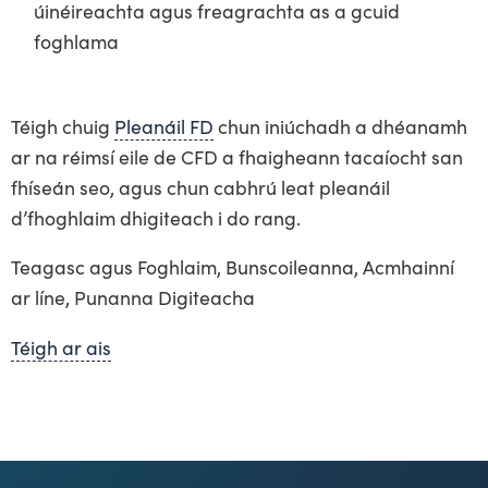
úinéireachta agus freagrachta as a gcuid
foghlama
Téigh chuig
Pleanáil FD
chun iniúchadh a dhéanamh
ar na réimsí eile de CFD a fhaigheann tacaíocht san
fhíseán seo, agus chun cabhrú leat pleanáil
d’fhoghlaim dhigiteach i do rang.
Teagasc agus Foghlaim, Bunscoileanna, Acmhainní
ar líne, Punanna Digiteacha
Téigh ar ais