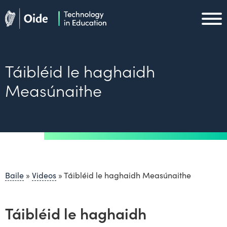
Skip to main content
Oide home
Oide home
Táibléid le haghaidh
Measúnaithe
Baile
»
Videos
»
Táibléid le haghaidh Measúnaithe
Táibléid le haghaidh