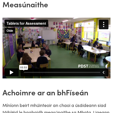
Measúnaithe
Achoimre ar an bhFíseán
Míníonn beirt mhúinteoir an chaoi a úsáideann siad
táibléid le haghaidh measúnaithe sa Mhata. Ligeann