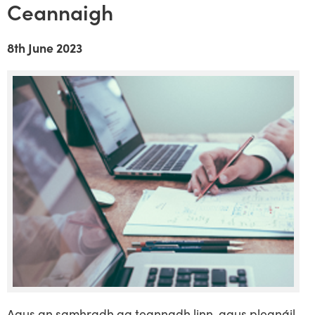
Ceannaigh
8th June 2023
Agus an samhradh ag teannadh linn, agus pleanáil