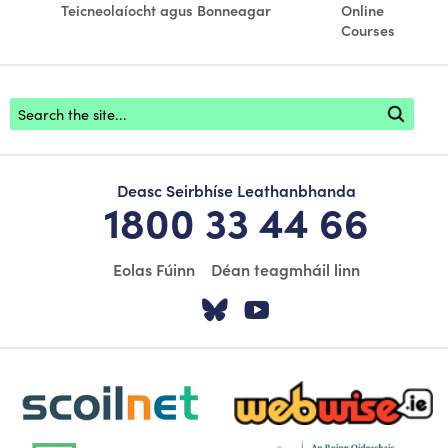
Teicneolaíocht agus Bonneagar
Online
Courses
Footer search
Deasc Seirbhíse Leathanbhanda
1800 33 44 66
Eolas Fúinn
Déan teagmháil linn
Tabhair cuairt ar á
Tabhair cuairt
scoilnet-footer-logo3
webwise-logo-sticky
dlplanning-footer-logo-5
dept-education-footer-logo-