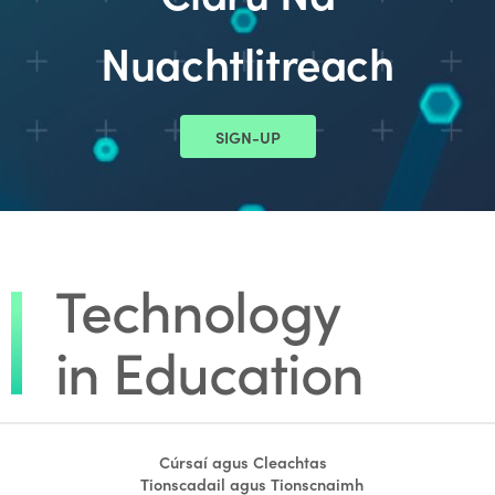
Nuachtlitreach
SIGN-UP
Cúrsaí agus Cleachtas
Tionscadail agus Tionscnaimh