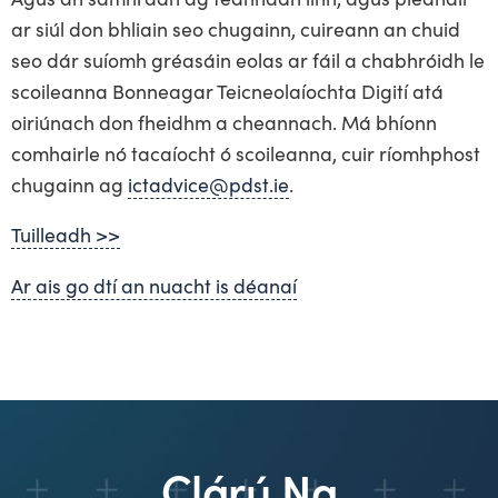
ar siúl don bhliain seo chugainn, cuireann an chuid
seo dár suíomh gréasáin eolas ar fáil a chabhróidh le
scoileanna Bonneagar Teicneolaíochta Digití atá
oiriúnach don fheidhm a cheannach. Má bhíonn
comhairle nó tacaíocht ó scoileanna, cuir ríomhphost
chugainn ag
ictadvice@pdst.ie
.
Tuilleadh >>
Ar ais go dtí an nuacht is déanaí
Clárú Na