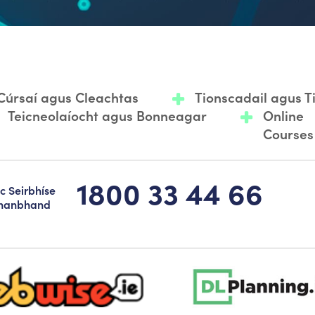
Cúrsaí agus Cleachtas
Tionscadail agus 
Teicneolaíocht agus Bonneagar
Online
Courses
1800 33 44 66
c Seirbhíse
hanbhand
-logo-sticky
dlplanning-footer-logo-5