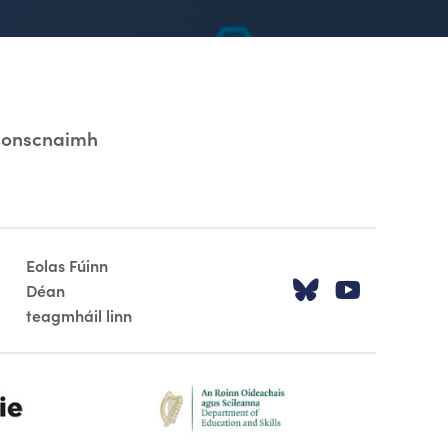
Tionscnaimh
Eolas Fúinn
Tabhair cua
Tabhair
Déan
teagmháil linn
dept-education-footer-logo-2