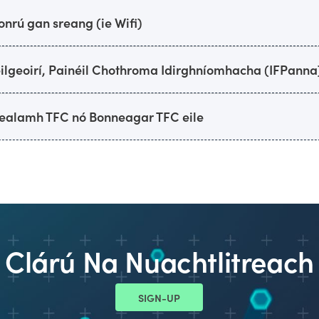
onrú gan sreang (ie Wifi)
eilgeoirí, Painéil Chothroma Idirghníomhacha (IFPanna
realamh TFC nó Bonneagar TFC eile
Clárú Na Nuachtlitreach
SIGN-UP