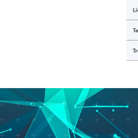
Lí
T
T