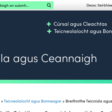
igh an suíomh
Deasc Seirbhí
Cúrsaí agus Cleachtas
Teicneolaíocht agus Bo
iúla agus Ceannaigh
»
Teicneolaíocht agus Bonneagar
»
Breithnithe Teicniúla ag