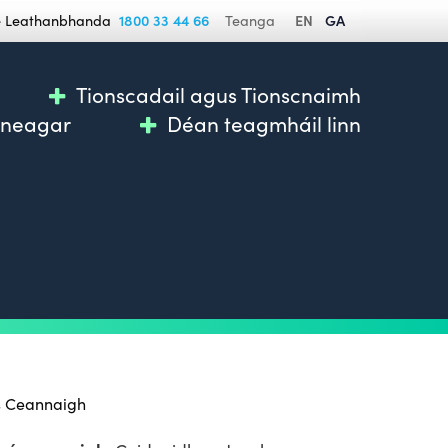
se Leathanbhanda
1800 33 44 66
Teanga
EN
GA
Tionscadail agus Tionscnaimh
nneagar
Déan teagmháil linn
us Ceannaigh