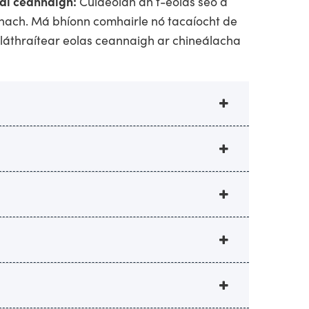
taí ceannaigh:
Cuideoidh an t-eolas seo a
nnach. Má bhíonn comhairle nó tacaíocht de
oláthraítear eolas ceannaigh ar chineálacha