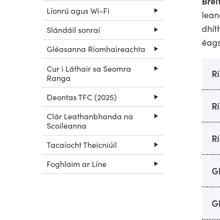
Brei
Líonrú agus Wi-Fi
lean
dhít
Slándáil sonraí
éags
Gléasanna Ríomhaireachta
Cur i Láthair sa Seomra
Rí
Ranga
Deontas TFC (2025)
R
Clár Leathanbhanda na
Scoileanna
R
Tacaíocht Theicniúil
Foghlaim ar Líne
G
G