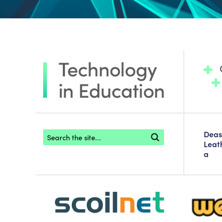
Footer search
Deas
Leat
a
scoilnet-footer-logo3
webwise