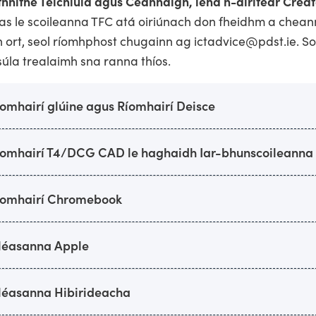
thnithe Teicniúla agus Ceannaigh, lena n-áirítear Crea
as le scoileanna TFC atá oiriúnach don fheidhm a chea
h ort, seol ríomhphost chugainn ag ictadvice@pdst.ie. S
úla trealaimh sna ranna thíos.
omhairí glúine agus Ríomhairí Deisce
íomhairí T4/DCG CAD le haghaidh Iar-bhunscoileanna
íomhairí Chromebook
léasanna Apple
léasanna Hibirideacha