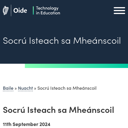
Skip to main content
Oide home
Oide home
Socrú Isteach sa Mheánscoil
Baile
»
Nuacht
»
Socrú Isteach sa Mheánscoil
Socrú Isteach sa Mheánscoil
11th September 2024