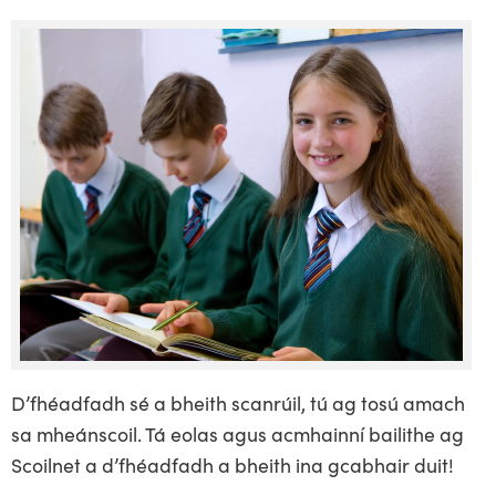
D’fhéadfadh sé a bheith scanrúil, tú ag tosú amach
sa mheánscoil. Tá eolas agus acmhainní bailithe ag
Scoilnet a d’fhéadfadh a bheith ina gcabhair duit!