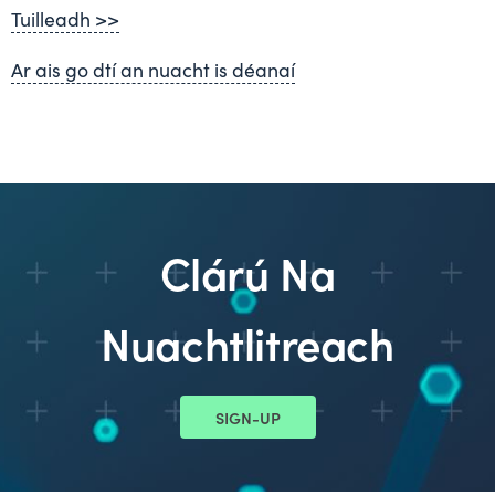
Tuilleadh >>
Ar ais go dtí an nuacht is déanaí
Clárú Na
Nuachtlitreach
SIGN-UP