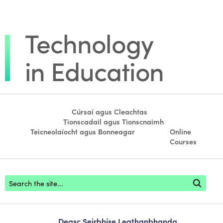
Cúrsaí agus Cleachtas
Tionscadail agus Tionscnaimh
Teicneolaíocht agus Bonneagar
Online
Courses
Footer search
Deasc Seirbhíse Leathanbhanda